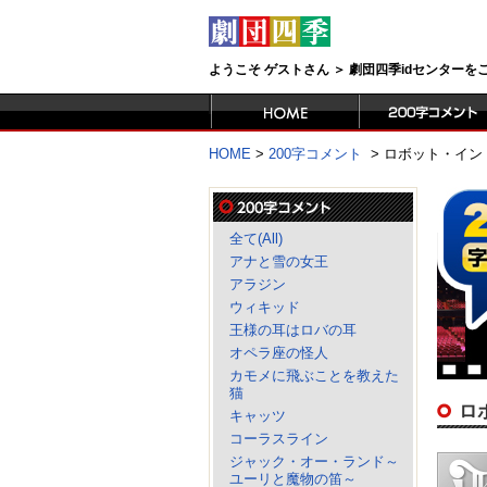
ようこそ ゲストさん ＞ 劇団四季idセンター
HOME
>
200字コメント
>
ロボット・イン
全て(All)
アナと雪の女王
アラジン
ウィキッド
王様の耳はロバの耳
オペラ座の怪人
カモメに飛ぶことを教えた
猫
ロ
キャッツ
コーラスライン
ジャック・オー・ランド～
ユーリと魔物の笛～