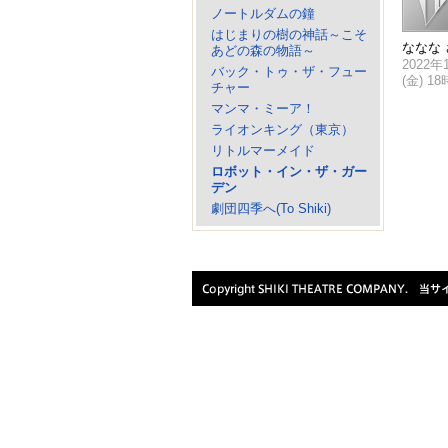
ノートルダムの鐘
はじまりの樹の神話～こそ
ななな 
あどの森の物語～
2022年
バック・トゥ・ザ・フュー
(金) 1
チャー
マンマ・ミーア！
ライオンキング（東京）
リトルマーメイド
ロボット・イン・ザ・ガー
デン
劇団四季へ(To Shiki)