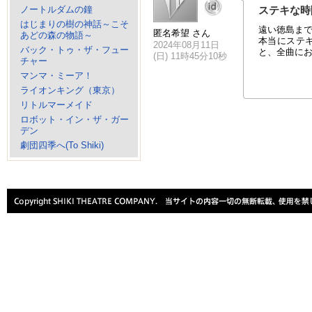
ノートルダムの鐘
ステキな時
はじまりの樹の神話～こそ
遠い徳島ま
匿名希望 さん
あどの森の物語～
本当にステ
2024年08月11日
バック・トゥ・ザ・フュー
と、全曲に
(日) 11時45分10秒
チャー
マンマ・ミーア！
ライオンキング（東京）
リトルマーメイド
ロボット・イン・ザ・ガー
デン
劇団四季へ(To Shiki)