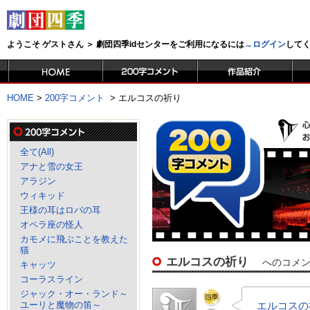
ようこそ ゲストさん ＞ 劇団四季idセンターをご利用になるには
→ログイン
して
HOME
>
200字コメント
>
エルコスの祈り
全て(All)
アナと雪の女王
アラジン
ウィキッド
王様の耳はロバの耳
オペラ座の怪人
カモメに飛ぶことを教えた
猫
エルコスの祈り
へのコメ
キャッツ
コーラスライン
ジャック・オー・ランド～
ユーリと魔物の笛～
エルコスの