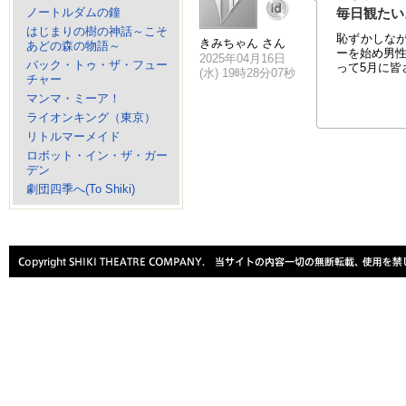
ノートルダムの鐘
毎日観たい
はじまりの樹の神話～こそ
恥ずかしな
きみちゃん さん
あどの森の物語～
ーを始め男
2025年04月16日
バック・トゥ・ザ・フュー
って5月に皆
(水) 19時28分07秒
チャー
マンマ・ミーア！
ライオンキング（東京）
リトルマーメイド
ロボット・イン・ザ・ガー
デン
劇団四季へ(To Shiki)