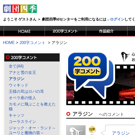
ようこそ ゲストさん ＞ 劇団四季idセンターをご利用になるには
→ログイン
して
HOME
>
200字コメント
>
アラジン
全て(All)
アナと雪の女王
アラジン
ウィキッド
王様の耳はロバの耳
オペラ座の怪人
カモメに飛ぶことを教えた
猫
アラジン
へのコメント
キャッツ
コーラスライン
ジャック・オー・ランド～
ユーリと魔物の笛～
アラジン