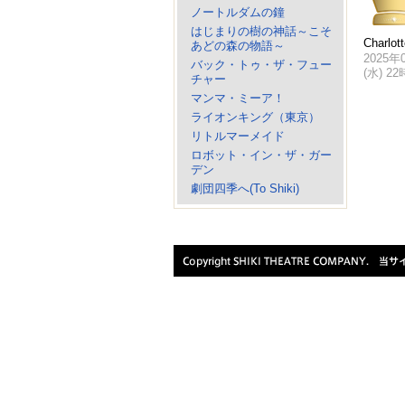
ノートルダムの鐘
はじまりの樹の神話～こそ
Charlo
あどの森の物語～
2025年
バック・トゥ・ザ・フュー
(水) 2
チャー
マンマ・ミーア！
ライオンキング（東京）
リトルマーメイド
ロボット・イン・ザ・ガー
デン
劇団四季へ(To Shiki)