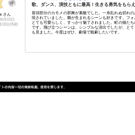
歌、ダンス、演技ともに最高！生きる勇気をもら
冒頭部分のカモメの群舞が素敵でした。一糸乱れぬ切れの
tte さん
現されていました。雛が生まれるシーンも好きです。フォ
09月03日
とても可愛らしく、すっかり魅了されました。町の猫たち
2時18分05秒
です。飛び立つシーンは、シンプルな演出でしたが、とて
も見ました。今度はぜひ、劇場で観劇したいです。