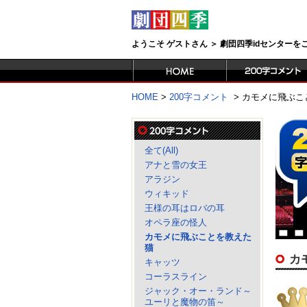
ようこそ ゲストさん ＞ 劇団四季idセンター
HOME
>
200字コメント
>
カモメに飛ぶこ
全て(All)
アナと雪の女王
アラジン
ウィキッド
王様の耳はロバの耳
オペラ座の怪人
カモメに飛ぶことを教えた
猫
カ
キャッツ
コーラスライン
ジャック・オー・ランド～
ユーリと魔物の笛～