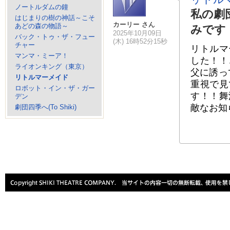
ノートルダムの鐘
私の劇
はじまりの樹の神話～こそ
カーリー さん
あどの森の物語～
みです
2025年10月09日
バック・トゥ・ザ・フュー
(木) 16時52分15秒
チャー
リトルマ
マンマ・ミーア！
した！！
ライオンキング（東京）
父に誘っ
リトルマーメイド
重視で見
ロボット・イン・ザ・ガー
す！！舞
デン
敵なお知
劇団四季へ(To Shiki)