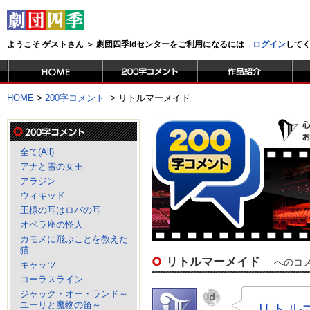
ようこそ ゲストさん ＞ 劇団四季idセンターをご利用になるには
→ログイン
して
HOME
>
200字コメント
>
リトルマーメイド
全て(All)
アナと雪の女王
アラジン
ウィキッド
王様の耳はロバの耳
オペラ座の怪人
カモメに飛ぶことを教えた
猫
リトルマーメイド
へのコ
キャッツ
コーラスライン
ジャック・オー・ランド～
ユーリと魔物の笛～
リトル