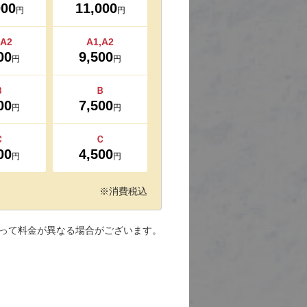
000
11,000
円
円
,A2
A1,A2
00
9,500
円
円
Ｂ
Ｂ
00
7,500
円
円
Ｃ
Ｃ
00
4,500
円
円
※消費税込
って料金が異なる場合がございます。