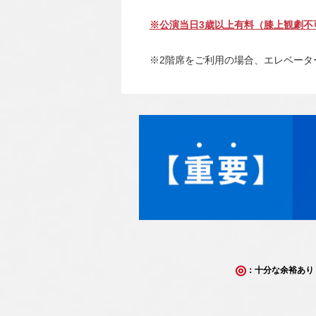
※公演当日3歳以上有料（膝上観劇不
※2階席をご利用の場合、エレベー
：十分な余裕あり