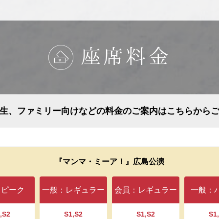
座席料金
生、ファミリー向けなどの料金のご案内はこちらから
『マンマ・ミーア！』広島公演
：ピーク
一般：レギュラー
会員：レギュラー
一般：
,S2
S1,S2
S1,S2
S1