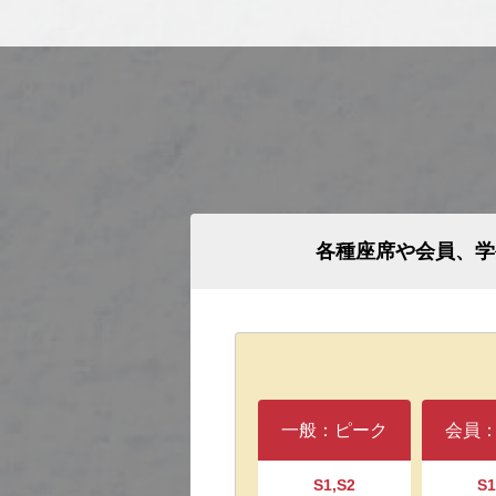
各種座席や会員、学
一般：ピーク
会員
S1,S2
S1