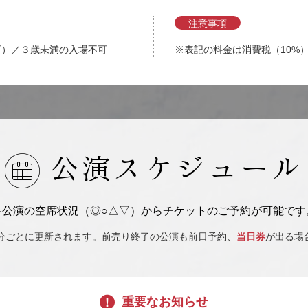
注意事項
可）／３歳未満の入場不可
※表記の料金は消費税（10%
公演スケジュール
各公演の空席状況（◎○△▽）からチケットのご予約が可能です
0分ごとに更新されます。前売り終了の公演も前日予約、
当日券
が出る場
重要なお知らせ