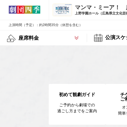
マンマ・ミーア！ 
上野学園ホール（広島県立文化芸
上演時間（予定）：約2時間35分（休憩を含む）
公演スケ
座席料金
初めて観劇ガイド
チ
ご
ご予約から劇場での
オ
過ごし方までをご案内
簡単