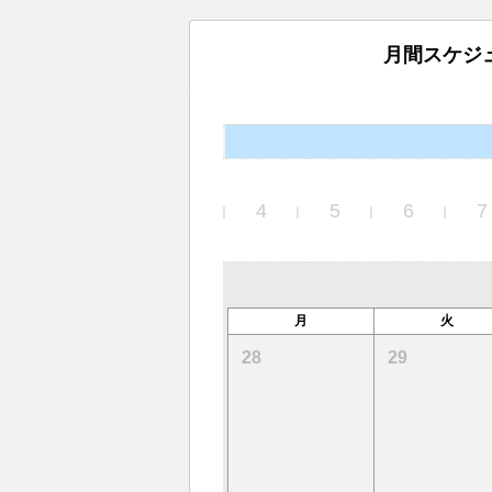
月間スケジ
4
5
6
7
月
火
28
29