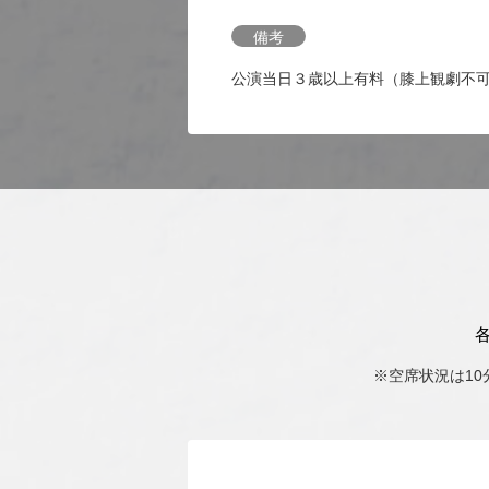
備考
公演当日３歳以上有料（膝上観劇不
※空席状況は1