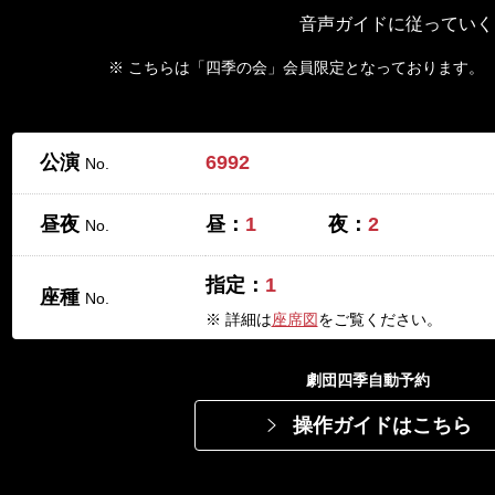
音声ガイドに従っていく
※ こちらは「四季の会」会員限定となっております。
公演
6992
No.
昼夜
昼：
1
夜：
2
No.
指定：
1
座種
No.
※ 詳細は
座席図
をご覧ください。
劇団四季自動予約
操作ガイドはこちら