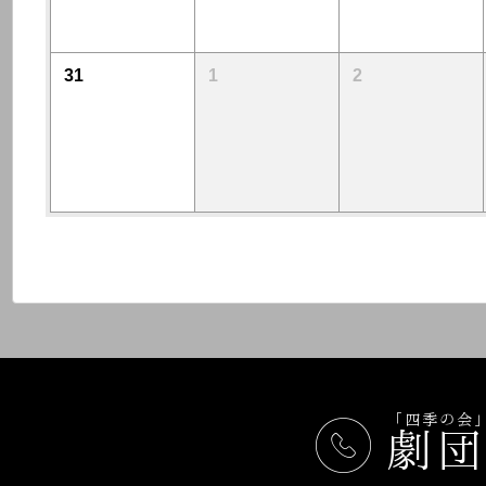
31
1
2
「四季の会
劇