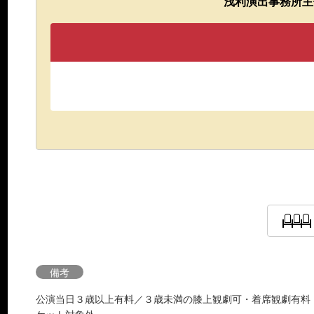
浅利演出事務所主
備考
公演当日３歳以上有料／３歳未満の膝上観劇可・着席観劇有料