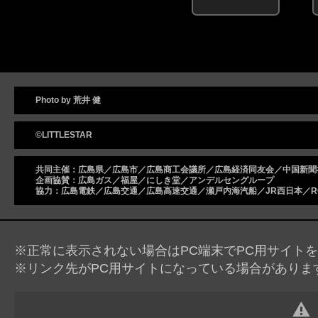
Photo by 荒井 健
©LITTLESTAR
共同主催：広島県／広島市／広島商工会議所／広島経済同友会／中国新聞
企画協賛：広島ガス／福屋／にしき堂／アンデルセングループ
協力：広島電鉄／広島交通／広島高速交通／瀬戸内海汽船／JR西日本／R
※正常に表示されない場合はPC端末でPC用サイト
※リンク先がPC用サイトになっている場合がありま