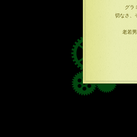
グラ
切なさ、
老若男