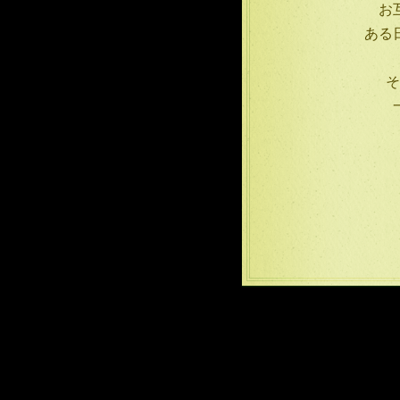
お
ある
そ