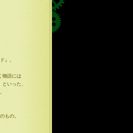
！
ド』。
く物語には
」といった、
。
のもの。