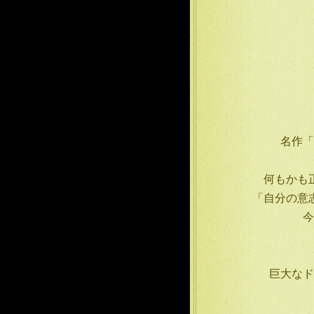
名作「
何もかも
「自分の意
今
巨大なド