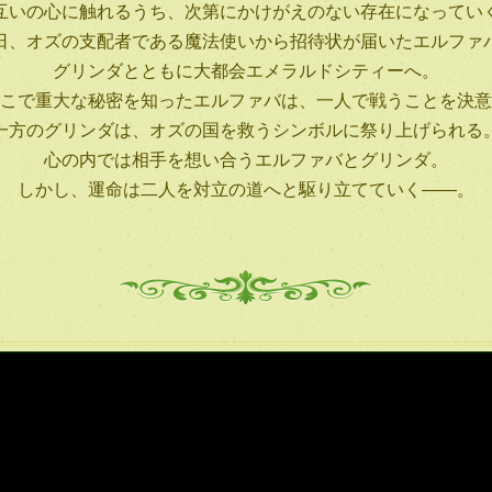
互いの心に触れるうち、次第にかけがえのない存在になってい
日、オズの支配者である魔法使いから招待状が届いたエルファ
グリンダとともに大都会エメラルドシティーへ。
こで重大な秘密を知ったエルファバは、一人で戦うことを決意
一方のグリンダは、オズの国を救うシンボルに祭り上げられる
心の内では相手を想い合うエルファバとグリンダ。
しかし、運命は二人を対立の道へと駆り立てていく――。