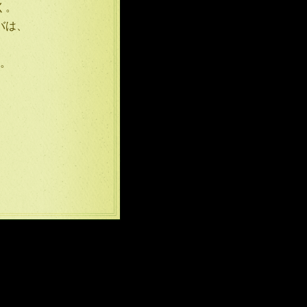
く。
バは、
。
。