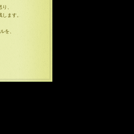
怒り、
残します。
ルを、