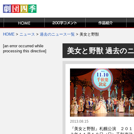
HOME
>
ニュース
>
過去のニュース一覧
>
美女と野獣
[an error occurred while
美女と野獣 過去の
processing this directive]
2013.08.15
『美女と野獣』札幌公演 ２０１