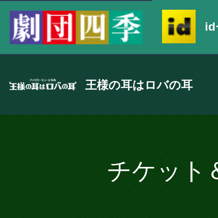
i
王様の耳はロバの耳
チケット