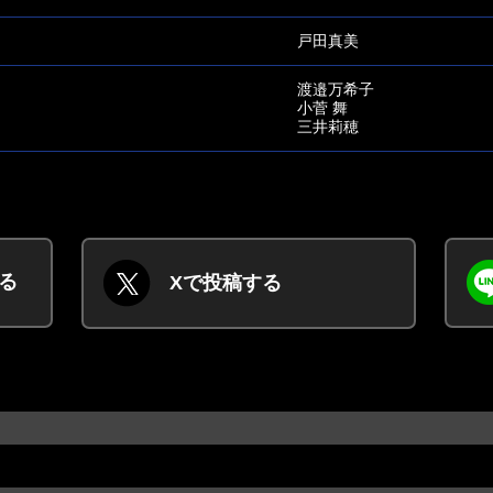
戸田真美
渡邉万希子
小菅 舞
三井莉穂
する
Xで投稿する