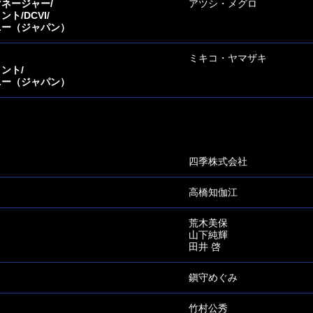
ネージャー/
アツシ・メグロ
/DCVI/
ニー（ジャパン）
ミキコ・ヤマザキ
ント/
ニー（ジャパン）
四季株式会社
高橋知伽江
荒木美保
山下純輝
田井 啓
鎭守めぐみ
竹村公秀