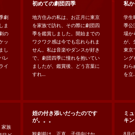
！
初めての劇団四季
私か
季劇
地方住みの私は、お正月に東京
学生
しま
を家族で訪れ、その際に劇団四
季公
劇の
季を鑑賞しました。開始までの
場か
ケッ
ワクワク感は今でも忘れられま
が、
まし
せん。私は音楽やダンスが好き
東京
バレ
で、劇団四季に憧れを抱いてい
ング
ライ
ましたが、鑑賞後、どう言葉に
わら
すれ...
を立..
姪の付き添いだったのです
ミュ
が。。。
キン
。家族
観劇前は、正直、子供向けか
8月