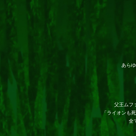
あらゆ
父王ムフ
「ライオンも死
全