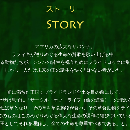
アフリカの広大なサバンナ。
ラフィキが巡りめぐる生命の賛歌を歌い上げる中、
る動物たちが、シンバの誕生を祝うためにプライドロックに集
しかし一人だけ未来の王の誕生を快く思わない者がいた。
光に満ちた王国：プライドランド全土を目の前にして、
ァサは息子に「サークル・オブ・ライフ（命の連鎖）」の理念
ねば草となり、その草を草食動物が食べ、その草食動物をライ
てのものはこのめぐりめぐる偉大な生命の調和に結びついてい
王としてそれを理解し、全ての生命を尊重すべきである」と。