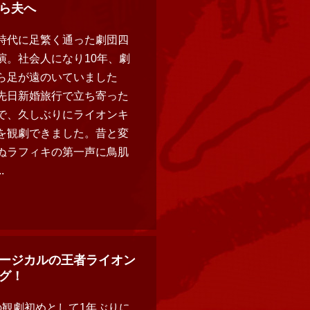
ら夫へ
時代に足繁く通った劇団四
演。社会人になり10年、劇
ら足が遠のいていました
先日新婚旅行で立ち寄った
で、久しぶりにライオンキ
を観劇できました。昔と変
ぬラフィキの第一声に鳥肌
.
ージカルの王者ライオン
グ！
の観劇初めとして1年ぶりに