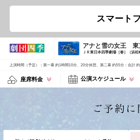
スマート
アナと雪の女王 東
ＪＲ東日本四季劇場［春］（浜松
上演時間（予定）：第一幕 約1時間10分、20分休憩、第二幕 約55分：合計 約
公演スケジュール
座席料金
ご予約に