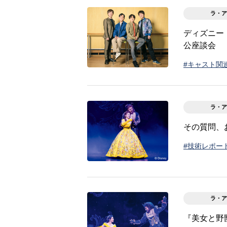
ラ・ア
ディズニー
公座談会
#キャスト関
ラ・ア
その質問、
#技術レポー
ラ・ア
『美女と野