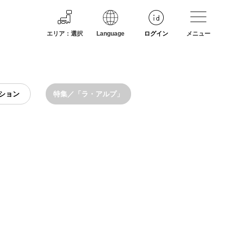
エリア
：
選択
Language
ログイン
メニュー
ション
特集／「ラ・アルプ」
」