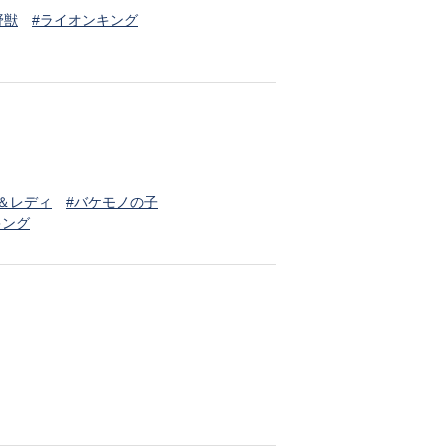
野獣
#ライオンキング
＆レディ
#バケモノの子
キング