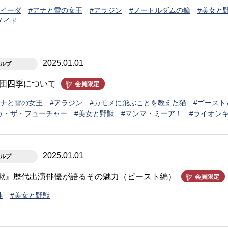
アイーダ
#アナと雪の女王
#アラジン
#ノートルダムの鐘
#美女と
メイド
2025.01.01
ルプ
劇団四季について
会員限定
アナと雪の女王
#アラジン
#カモメに飛ぶことを教えた猫
#ゴースト
ゥ・ザ・フューチャー
#美女と野獣
#マンマ・ミーア！
#ライオン
2025.01.01
ルプ
獣』歴代出演俳優が語るその魅力（ビースト編）
会員限定
連
#美女と野獣