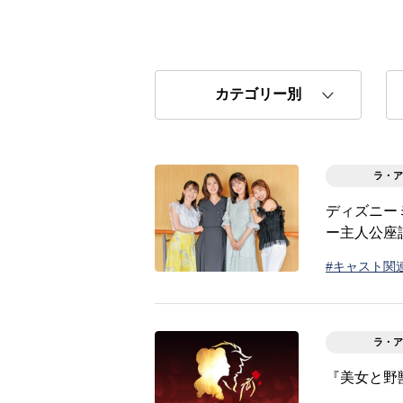
ラ・ア
ディズニー
ー主人公座談会
#キャスト関
ラ・ア
『美女と野獣