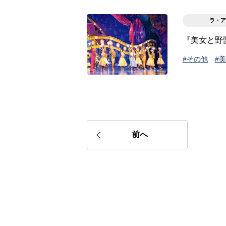
ラ・ア
『美女と野
#その他
#
前へ