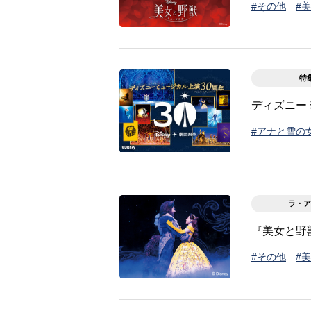
#その他
#
特
ディズニー
#アナと雪の
ラ・ア
『美女と野
#その他
#