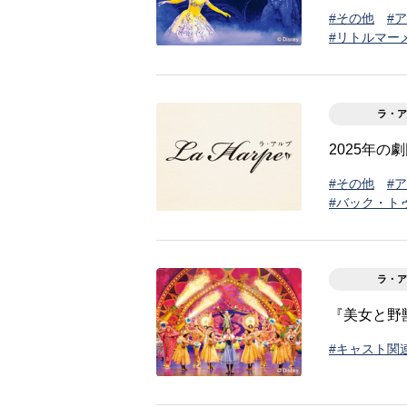
#その他
#
#リトルマー
ラ・ア
2025年の
#その他
#
#バック・ト
ラ・ア
『美女と野
#キャスト関