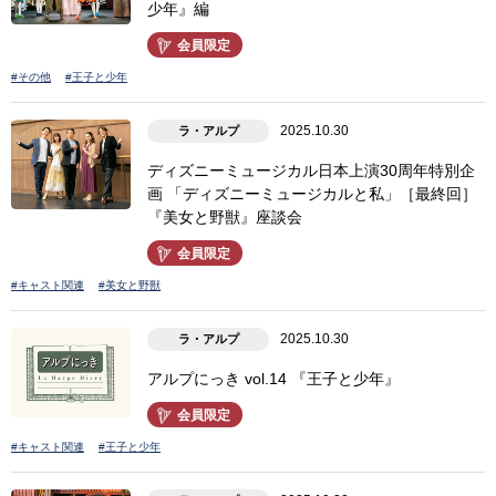
少年』編
会員限定
#その他
#王子と少年
2025.10.30
ラ・アルプ
ディズニーミュージカル日本上演30周年特別企
画 「ディズニーミュージカルと私」［最終回］
『美女と野獣』座談会
会員限定
#キャスト関連
#美女と野獣
2025.10.30
ラ・アルプ
アルプにっき vol.14 『王子と少年』
会員限定
#キャスト関連
#王子と少年