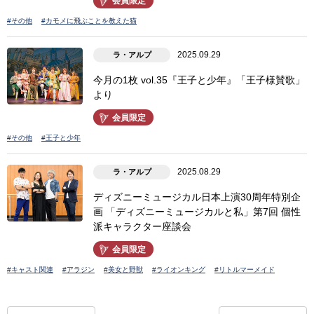
会員限定
#その他
#カモメに飛ぶことを教えた猫
2025.09.29
ラ・アルプ
今月の1枚 vol.35『王子と少年』「王子様賛歌」
より
会員限定
#その他
#王子と少年
2025.08.29
ラ・アルプ
ディズニーミュージカル日本上演30周年特別企
画 「ディズニーミュージカルと私」第7回 個性
派キャラクター座談会
会員限定
#キャスト関連
#アラジン
#美女と野獣
#ライオンキング
#リトルマーメイド