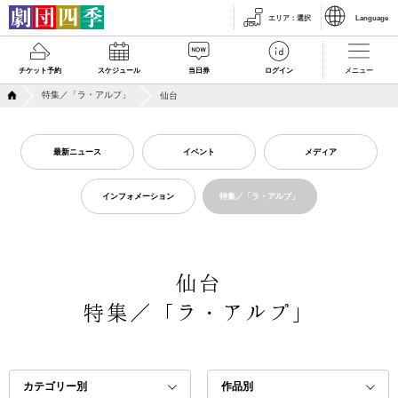
エリア
：
選択
Language
チケット予約
スケジュール
当日券
ログイン
メニュー
特集／「ラ・アルプ」
仙台
最新ニュース
イベント
メディア
インフォメーション
特集／「ラ・アルプ」
仙台
特集／「ラ・アルプ」