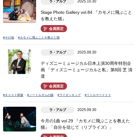
2025.10.30
ラ・アルプ
Stage Photo Gallery vol.84 『カモメに飛ぶこと
を教えた猫』
会員限定
#その他
#カモメに飛ぶことを教えた猫
2025.09.30
ラ・アルプ
ディズニーミュージカル日本上演30周年特別企
画 「ディズニーミュージカルと私」第8回 芝 清
道
会員限定
#キャスト関連
#ノートルダムの鐘
#ライオンキング
#リトルマーメイド
2025.09.30
ラ・アルプ
今月の1曲 vol.29 『カモメに飛ぶことを教えた
猫』「自分を信じて（リプライズ）」