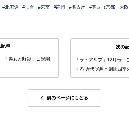
#北海道
#仙台
#東京
#静岡
#名古屋
#関西（京都・大阪
の記事
次の
号 『美女と野獣』ご観劇
「ラ・アルプ」12月号 
する 近代演劇と劇団四季の
前のページにもどる