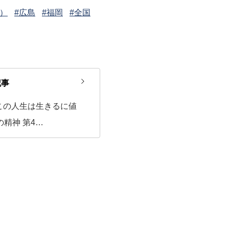
）
#広島
#福岡
#全国
記事
この人生は生きるに値
精神 第4…