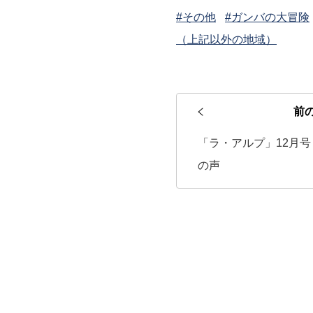
#その他
#ガンバの大冒険
（上記以外の地域）
前
「ラ・アルプ」12月
の声