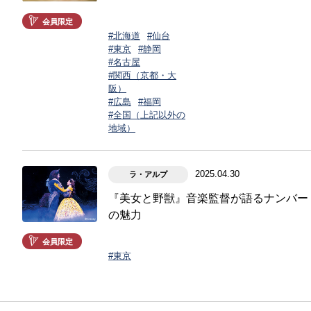
会員限定
#北海道
#仙台
#東京
#静岡
#名古屋
#関西（京都・大
阪）
#広島
#福岡
#全国（上記以外の
地域）
2025.04.30
ラ・アルプ
『美女と野獣』音楽監督が語るナンバー
の魅力
会員限定
#東京