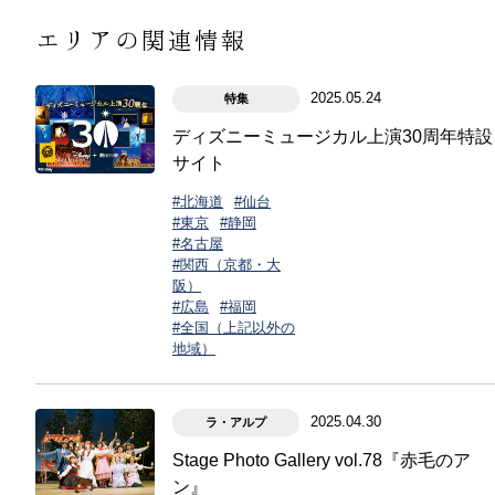
エリアの関連情報
2025.05.24
特集
ディズニーミュージカル上演30周年特設
サイト
#北海道
#仙台
#東京
#静岡
#名古屋
#関西（京都・大
阪）
#広島
#福岡
#全国（上記以外の
地域）
2025.04.30
ラ・アルプ
Stage Photo Gallery vol.78『赤毛のア
ン』