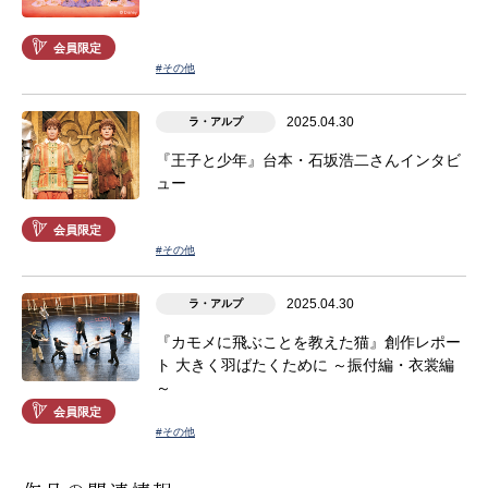
会員限定
#その他
2025.04.30
ラ・アルプ
『王子と少年』台本・石坂浩二さんインタビ
ュー
会員限定
#その他
2025.04.30
ラ・アルプ
『カモメに飛ぶことを教えた猫』創作レポー
ト 大きく羽ばたくために ～振付編・衣裳編
～
会員限定
#その他