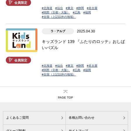
会員限定
#北海道
#仙台
#東京
#静岡
#名古屋
#関西（京都・大阪）
#広島
#福岡
#全国（上記以外の地域）
2025.04.30
ラ・アルプ
キッズランド 139 『ふたりのロッテ』おしば
いパズル
会員限定
#北海道
#仙台
#東京
#静岡
#名古屋
#関西（京都・大阪）
#広島
#福岡
#全国（上記以外の地域）
PAGE TOP
よくあるご質問
各種お問い合わせ
グループ観劇
サイトマップ