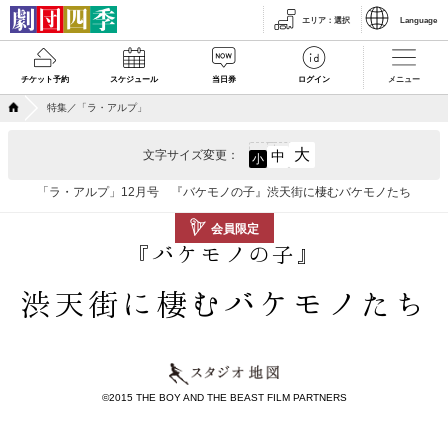
エリア
：
選択
Language
チケット予約
スケジュール
当日券
ログイン
メニュー
特集／「ラ・アルプ」
大
文字サイズ変更：
中
小
「ラ・アルプ」12月号 『バケモノの子』渋天街に棲むバケモノたち
会員限定
『バケモノの子』
渋天街に棲むバケモノたち
©2015 THE BOY AND THE BEAST FILM PARTNERS