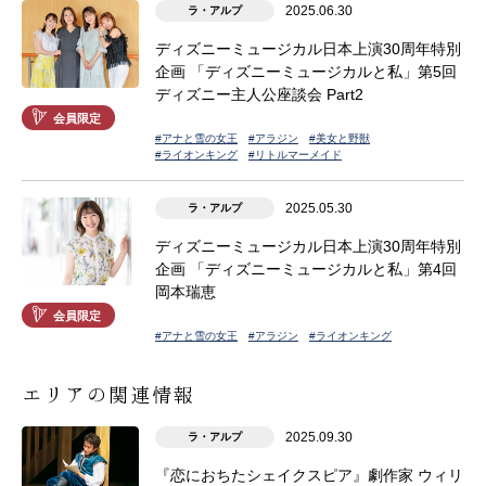
2025.06.30
ラ・アルプ
ディズニーミュージカル日本上演30周年特別
企画 「ディズニーミュージカルと私」第5回
ディズニー主人公座談会 Part2
会員限定
#アナと雪の女王
#アラジン
#美女と野獣
#ライオンキング
#リトルマーメイド
2025.05.30
ラ・アルプ
ディズニーミュージカル日本上演30周年特別
企画 「ディズニーミュージカルと私」第4回
岡本瑞恵
会員限定
#アナと雪の女王
#アラジン
#ライオンキング
エリアの関連情報
2025.09.30
ラ・アルプ
『恋におちたシェイクスピア』劇作家 ウィリ