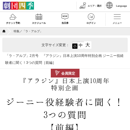
エリア
：
選択
Language
チケット予約
スケジュール
当日券
ログイン
メニュー
特集／「ラ・アルプ」
大
文字サイズ変更：
中
小
「ラ・アルプ」2月号 『アラジン』日本上演10周年特別企画 ジーニー役経
験者に聞く！3つの質問［前編］
会員限定
『アラジン』日本上演10周年
特別企画
ジーニー役経験者に聞く！
3つの質問
【前編】