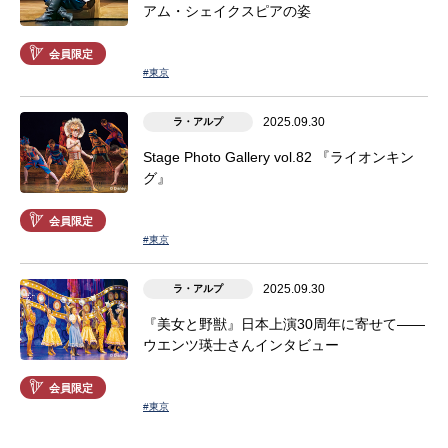
アム・シェイクスピアの姿
会員限定
#東京
2025.09.30
ラ・アルプ
Stage Photo Gallery vol.82 『ライオンキン
グ』
会員限定
#東京
2025.09.30
ラ・アルプ
『美女と野獣』日本上演30周年に寄せて――
ウエンツ瑛士さんインタビュー
会員限定
#東京