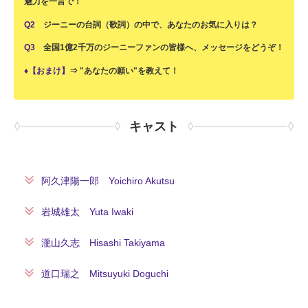
魅力を一言で！
Q2
ジーニーの台詞（歌詞）の中で、あなたのお気に入りは？
Q3
全国1億2千万のジーニーファンの皆様へ、メッセージをどうぞ！
♦【おまけ】
⇒ "あなたの願い"を教えて！
キャスト
阿久津陽一郎 Yoichiro Akutsu
岩城雄太 Yuta Iwaki
瀧山久志 Hisashi Takiyama
道口瑞之 Mitsuyuki Doguchi