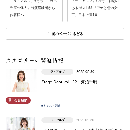
「ラ・アルプ」6月号 『オペ
「ラ・アルプ」6月号 劇場の
ラ座の怪人』出演経験者から
ある街 vol.58 『アナと雪の女
お客様へ
王』日本上演4周…
前のページにもどる
カテゴリーの関連情報
2025.05.30
ラ・アルプ
Stage Door vol.122 海沼千明
会員限定
#キャスト関連
2025.05.30
ラ・アルプ