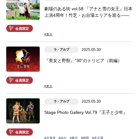
劇場のある街 vol.58 『アナと雪の女王』日本
上演4周年！竹芝・お台場エリアを巡る――
会員限定
#東京
2025.05.30
ラ・アルプ
『美女と野獣』“30”のトリビア（前編）
会員限定
#東京
2025.05.30
ラ・アルプ
Stage Photo Gallery Vol.79『王子と少年』
会員限定
#北海道
#仙台
#東京
#静岡
#名古屋