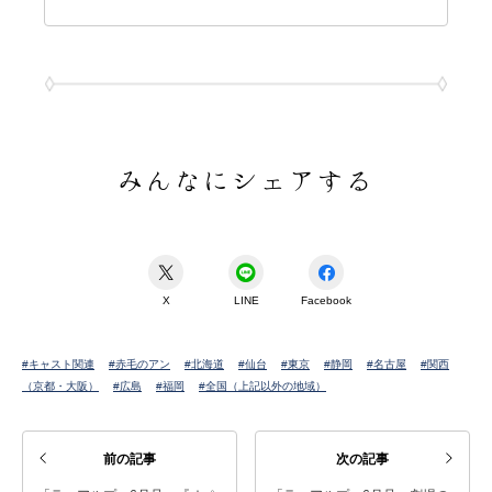
みんなにシェアする
X
LINE
Facebook
#キャスト関連
#赤毛のアン
#北海道
#仙台
#東京
#静岡
#名古屋
#関西
（京都・大阪）
#広島
#福岡
#全国（上記以外の地域）
前の記事
次の記事