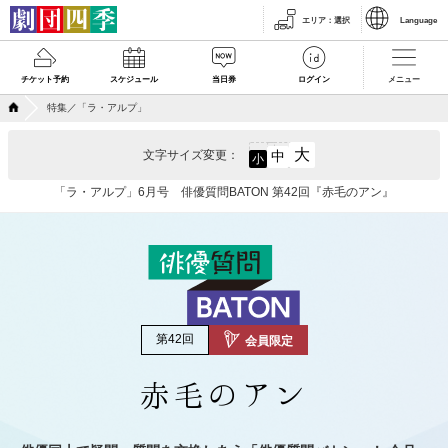
エリア
：
選択
Language
チケット予約
スケジュール
当日券
ログイン
メニュー
特集／「ラ・アルプ」
大
文字サイズ変更：
中
小
「ラ・アルプ」6月号 俳優質問BATON 第42回『赤毛のアン』
第42回
会員限定
赤毛のアン