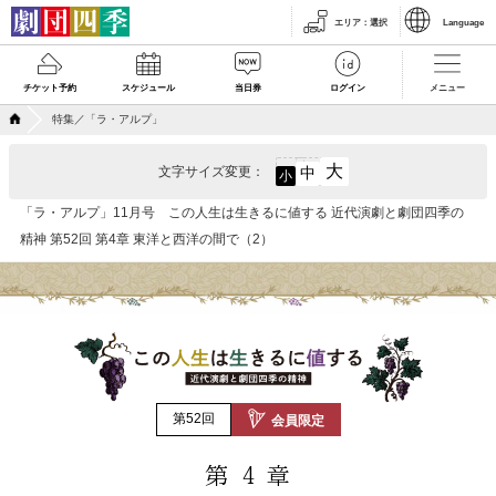
エリア
：
選択
Language
チケット予約
スケジュール
当日券
ログイン
メニュー
特集／「ラ・アルプ」
大
文字サイズ変更：
中
小
「ラ・アルプ」11月号 この人生は生きるに値する 近代演劇と劇団四季の
精神 第52回 第4章 東洋と西洋の間で（2）
第52回
会員限定
第
4
章