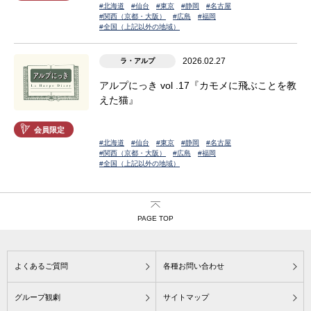
#北海道
#仙台
#東京
#静岡
#名古屋
#関西（京都・大阪）
#広島
#福岡
#全国（上記以外の地域）
2026.02.27
ラ・アルプ
アルプにっき vol .17『カモメに飛ぶことを教
えた猫』
会員限定
#北海道
#仙台
#東京
#静岡
#名古屋
#関西（京都・大阪）
#広島
#福岡
#全国（上記以外の地域）
PAGE TOP
よくあるご質問
各種お問い合わせ
グループ観劇
サイトマップ