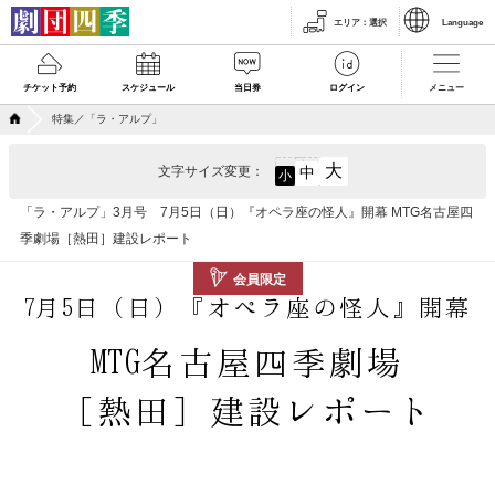
エリア
：
選択
Language
チケット予約
スケジュール
当日券
ログイン
メニュー
特集／「ラ・アルプ」
大
文字サイズ変更：
中
小
「ラ・アルプ」3月号 7月5日（日）『オペラ座の怪人』開幕 MTG名古屋四
季劇場［熱田］建設レポート
会員限定
7月5日（日）『オペラ座の怪人』開幕
MTG名古屋四季劇場
［熱田］建設レポート