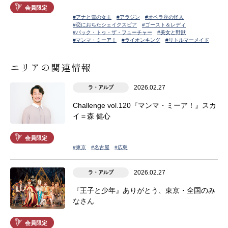
会員限定
#アナと雪の女王
#アラジン
#オペラ座の怪人
#恋におちたシェイクスピア
#ゴースト＆レディ
#バック・トゥ・ザ・フューチャー
#美女と野獣
#マンマ・ミーア！
#ライオンキング
#リトルマーメイド
エリアの関連情報
2026.02.27
ラ・アルプ
Challenge vol.120『マンマ・ミーア！』スカ
イ＝森 健心
会員限定
#東京
#名古屋
#広島
2026.02.27
ラ・アルプ
『王子と少年』ありがとう、東京・全国のみ
なさん
会員限定