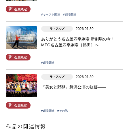
会員限定
#キャスト関連
#劇場関連
2026.01.30
ラ・アルプ
ありがとう名古屋四季劇場 新劇場の今！
MTG名古屋四季劇場［熱田］へ
会員限定
#劇場関連
2026.01.30
ラ・アルプ
『美女と野獣』舞浜公演の軌跡――
会員限定
#劇場関連
#その他
作品の関連情報