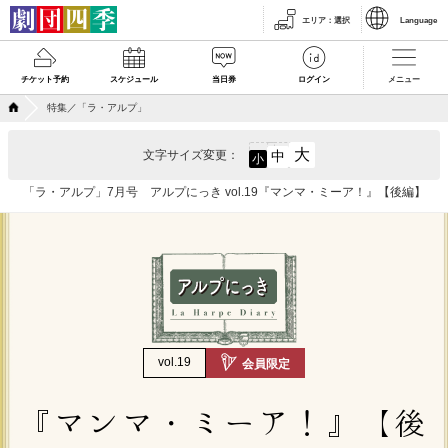
エリア
：
選択
Language
チケット予約
スケジュール
当日券
ログイン
メニュー
特集／「ラ・アルプ」
大
文字サイズ変更：
中
小
「ラ・アルプ」7月号 アルプにっき vol.19『マンマ・ミーア！』【後編】
vol.19
会員限定
『マンマ・ミーア！』【後