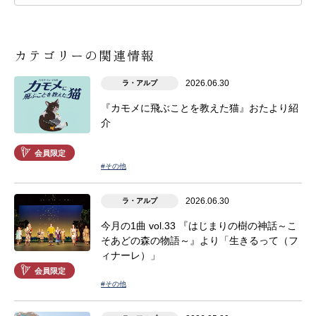
カテゴリーの関連情報
2026.06.30
ラ・アルプ
『カモメに飛ぶことを教えた猫』おたより紹
介
会員限定
#その他
2026.06.30
ラ・アルプ
今月の1曲 vol.33 『はじまりの樹の神話～こ
そあどの森の物語～』より「生きるって（フ
ィナーレ）」
会員限定
#その他