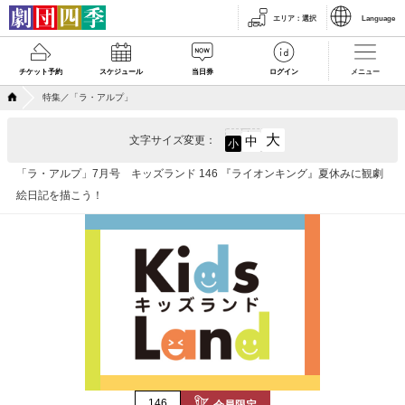
エリア
：
選択
Language
チケット予約
スケジュール
当日券
ログイン
メニュー
特集／「ラ・アルプ」
大
文字サイズ変更：
中
小
「ラ・アルプ」7月号 キッズランド 146 『ライオンキング』夏休みに観劇
絵日記を描こう！
146
会員限定