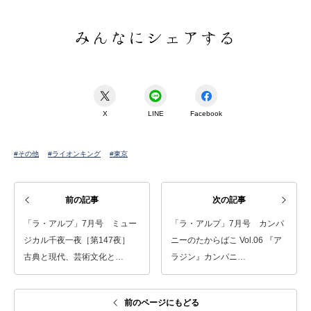
みんなにシェアする
X
LINE
Facebook
#その他
#ライオンキング
#東京
前の記事
次の記事
「ラ・アルプ」7月号 ミュー
「ラ・アルプ」7月号 カンパ
ジカル千夜一夜［第147夜］
ニーのたからばこ Vol.06 『ア
古典と現代、芸術文化と…
ラジン』カンパニ…
前のページにもどる