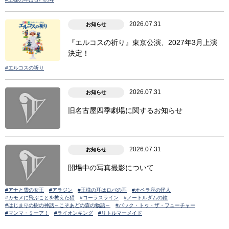
2026.07.31
お知らせ
『エルコスの祈り』東京公演、2027年3月上演
決定！
#エルコスの祈り
2026.07.31
お知らせ
旧名古屋四季劇場に関するお知らせ
2026.07.31
お知らせ
開場中の写真撮影について
#アナと雪の女王
#アラジン
#王様の耳はロバの耳
#オペラ座の怪人
#カモメに飛ぶことを教えた猫
#コーラスライン
#ノートルダムの鐘
#はじまりの樹の神話～こそあどの森の物語～
#バック・トゥ・ザ・フューチャー
#マンマ・ミーア！
#ライオンキング
#リトルマーメイド