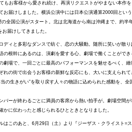
経てもお客様から愛され続け、再演リクエストがやまない本作を
てお届けしました。横浜公演中には日本公演通算2000回とい
望の全国公演がスタート。北は北海道から南は沖縄まで、約半年
"をお届けしてきました。
ロディと多彩なダンスで紡ぐ、恋の大騒動。随所に笑いが散り
語の根幹にあるのは、演劇を愛する心、劇場で働くことができ
の劇場で、一回ごとに最高のパフォーマンスを魅せるべく、緻
ぞれの街で出会うお客様の新鮮な反応にも、大いに支えられて
本当の生きがい"を取り戻す人々の物語に込められた感動を、全
ンバーが終わるごとに満員の客席から熱い拍手が。劇場空間が
確かに伝わったと感じられるひとときとなりました。
ルはこのあと、6月29日（土）より『ジーザス・クライスト=