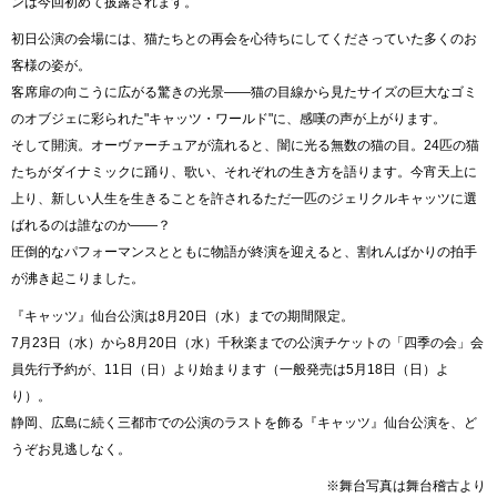
ンは今回初めて披露されます。
初日公演の会場には、猫たちとの再会を心待ちにしてくださっていた多くのお
客様の姿が。
客席扉の向こうに広がる驚きの光景――猫の目線から見たサイズの巨大なゴミ
のオブジェに彩られた"キャッツ・ワールド"に、感嘆の声が上がります。
そして開演。オーヴァーチュアが流れると、闇に光る無数の猫の目。24匹の猫
たちがダイナミックに踊り、歌い、それぞれの生き方を語ります。今宵天上に
上り、新しい人生を生きることを許されるただ一匹のジェリクルキャッツに選
ばれるのは誰なのか――？
圧倒的なパフォーマンスとともに物語が終演を迎えると、割れんばかりの拍手
が沸き起こりました。
『キャッツ』仙台公演は8月20日（水）までの期間限定。
7月23日（水）から8月20日（水）千秋楽までの公演チケットの「四季の会」会
員先行予約が、11日（日）より始まります（一般発売は5月18日（日）よ
り）。
静岡、広島に続く三都市での公演のラストを飾る『キャッツ』仙台公演を、ど
うぞお見逃しなく。
※舞台写真は舞台稽古より