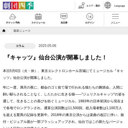
エリア
：
選択
Language
チケット予約
スケジュール
当日券
ログイン
メニュー
最新ニュース
2025.05.06
コラム
『キャッツ』仙台公演が開幕しました！
本日5月6日（火・休）、東京エレクトロンホール宮城にてミュージカル『キャ
ッツ』仙台公演が開幕しました。
年に一度、満月の夜に、都会のゴミ捨て場で行われる猫たちの舞踏会。人間に
飼い馴らされることなく、したたかに生きる猫――"ジェリクルキャッツ"の姿を
通して、生きることの喜びを紡ぐミュージカル。1983年の日本初演から現在ま
で各地でロングランされ、通算公演回数は11,500回、総入場者数は1,100万人
を超える驚異の記録を更新中。2018年の東京公演からは楽曲の改訂に伴い、振
付・ビジュアル面が一部ブラッシュアップされ、仙台ではこの新たなバージョ