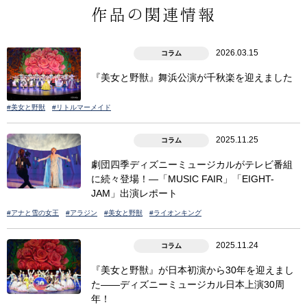
作品の関連情報
2026.03.15
コラム
『美女と野獣』舞浜公演が千秋楽を迎えました
#美女と野獣
#リトルマーメイド
2025.11.25
コラム
劇団四季ディズニーミュージカルがテレビ番組
に続々登場！―「MUSIC FAIR」「EIGHT-
JAM」出演レポート
#アナと雪の女王
#アラジン
#美女と野獣
#ライオンキング
2025.11.24
コラム
『美女と野獣』が日本初演から30年を迎えまし
た――ディズニーミュージカル日本上演30周
年！