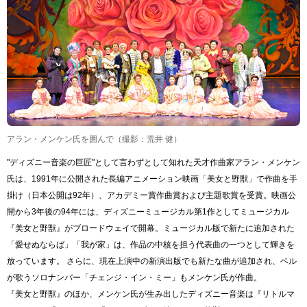
アラン・メンケン氏を囲んで（撮影：荒井 健）
"ディズニー音楽の巨匠"として言わずとして知れた天才作曲家アラン・メンケン
氏は、1991年に公開された長編アニメーション映画「美女と野獣」で作曲を手
掛け（日本公開は92年）、アカデミー賞作曲賞および主題歌賞を受賞。映画公
開から3年後の94年には、ディズニーミュージカル第1作としてミュージカル
『美女と野獣』がブロードウェイで開幕。ミュージカル版で新たに追加された
「愛せぬならば」「我が家」は、作品の中核を担う代表曲の一つとして輝きを
放っています。 さらに、現在上演中の新演出版でも新たな曲が追加され、ベル
が歌うソロナンバー「チェンジ・イン・ミー」もメンケン氏が作曲。
『美女と野獣』のほか、メンケン氏が生み出したディズニー音楽は『リトルマ