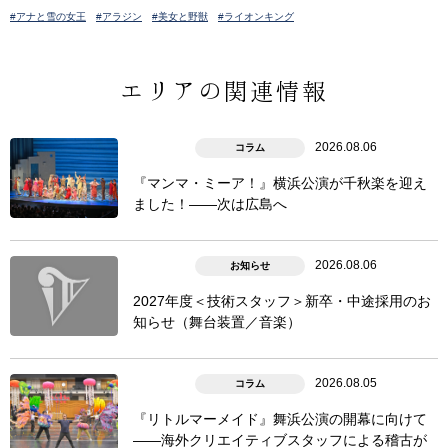
#アナと雪の女王
#アラジン
#美女と野獣
#ライオンキング
エリアの関連情報
2026.08.06
コラム
『マンマ・ミーア！』横浜公演が千秋楽を迎え
ました！――次は広島へ
2026.08.06
お知らせ
2027年度＜技術スタッフ＞新卒・中途採用のお
知らせ（舞台装置／音楽）
2026.08.05
コラム
『リトルマーメイド』舞浜公演の開幕に向けて
――海外クリエイティブスタッフによる稽古が