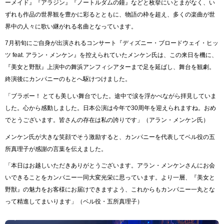
ーメイド』『アラジン』『ノートルダムの鐘』などと枚挙にいとまがなく、い
ずれも作品の世界観を豊かに彩るとともに、物語の枠を超え、多くの楽曲が世
界中の人々に歌い継がれる名曲となっています。
7月初旬にご自身が出演されるコンサート『ディズニー・ブロードウェイ・ヒッ
ツ feat. アラン・メンケン』を控えられていたメンケン氏は、この来日を機に、
『美女と野獣』上演中の舞浜アンフィシアターまで足を延ばし、舞台を観劇。
終演後にカンパニーのもとへ駆けつけました。
「ブラボー！ とても美しい舞台でした。途中で涙を浮かべながら拝見していま
した。心から感動しました。日本公演は今年で30周年を迎えられますね。おめ
でとうございます。皆さんの存在は私の誇りです」（アラン・メンケン氏）
メンケン氏が大きな笑顔でそう激励すると、カンパニーを代表してベル役の五
所真理子が感謝の言葉を伝えました。
「本日はお越しいただきありがとうございます。アラン・メンケンさんにお会
いできることをカンパニー一同大変光栄に思っています。より一層、『美女と
野獣』の魅力をお客様にお届けできますよう、これからもカンパニー一丸とな
って精進してまいります」（ベル役・五所真理子）