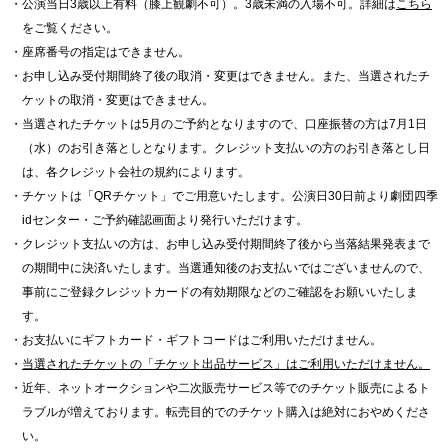
・公演当日3歳以上有料（膝上観劇不可）。3歳未満の入場不可。詳細は
こちら
をご覧ください。
・座席番号の指定はできません。
・お申し込み受付期間終了後の取消・変更はできません。また、当選されたチ
ケットの取消・変更はできません。
・当選されたチケットは5月のご予約となりますので、口座振替の方は7月1日
（水）のお引き落としとなります。クレジット支払いの方のお引き落とし日
は、各クレジット会社の規約によります。
・チケットは「QRチケット」でご用意いたします。公演日30日前より劇団四季
idセンター・ご予約確認画面より発行いただけます。
・クレジット支払いの方は、お申し込み受付期間終了後から当落結果発表まで
の期間中に決済いたします。当選通知後のお支払いではございませんので、
事前にご登録クレジットカードの有効期限などのご確認をお願いいたしま
す。
・お支払いにギフトカード・ギフトコードはご利用いただけません。
・
当選されたチケットの「チケット出品サービス」はご利用いただけません。
・近年、ネットオークションや二次販売サービス等でのチケット販売によるト
ラブルが増えております。転売目的でのチケット購入は絶対におやめくださ
い。