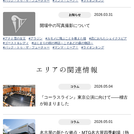
#バック・トゥ・ザ・フューチャー
#マンマ・ミーア！
#ライオンキング
2026.03.31
お知らせ
開場中の写真撮影について
#アナと雪の女王
#アラジン
#カモメに飛ぶことを教えた猫
#恋におちたシェイクスピア
#ゴースト＆レディ
#はじまりの樹の神話～こそあどの森の物語～
#バック・トゥ・ザ・フューチャー
#マンマ・ミーア！
#ライオンキング
エリアの関連情報
2026.05.04
コラム
『コーラスライン』東京公演に向けて――稽古
が始まりました
2026.05.01
コラム
名古屋の新たな拠点・MTG名古屋四季劇場［熱