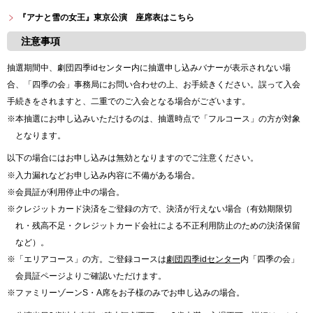
『アナと雪の女王』東京公演 座席表はこちら
注意事項
抽選期間中、劇団四季idセンター内に抽選申し込みバナーが表示されない場
合、「四季の会」事務局にお問い合わせの上、お手続きください。誤って入会
手続きをされますと、二重でのご入会となる場合がございます。
※本抽選にお申し込みいただけるのは、抽選時点で「フルコース」の方が対象
となります。
以下の場合にはお申し込みは無効となりますのでご注意ください。
※入力漏れなどお申し込み内容に不備がある場合。
※会員証が利用停止中の場合。
※クレジットカード決済をご登録の方で、決済が行えない場合（有効期限切
れ・残高不足・クレジットカード会社による不正利用防止のための決済保留
など）。
※「エリアコース」の方。ご登録コースは
劇団四季idセンター
内「四季の会」
会員証ページよりご確認いただけます。
※ファミリーゾーンS・A席をお子様のみでお申し込みの場合。