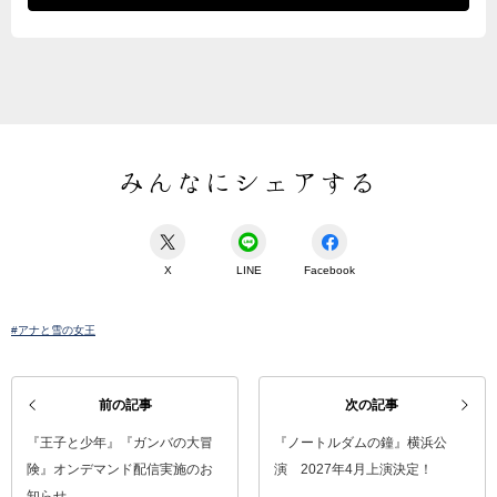
みんなにシェアする
X
LINE
Facebook
#アナと雪の女王
前の記事
次の記事
『王子と少年』『ガンバの大冒
『ノートルダムの鐘』横浜公
険』オンデマンド配信実施のお
演 2027年4月上演決定！
知らせ