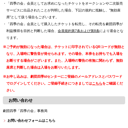
・「四季の会」会員としてお求めになったチケットをオークションや二次販売
サービスに出品されたことが判明した場合、下記の規約に抵触し、"無効座
席"として扱う場合もございます。
・「四季の会」会員として購入したチケットを転売し、その転売を劇団四季が
利益獲得を目的と判断した場合、
会員規約第7条および第8条
により退会とな
ります。
※ご予約が無効になった場合は、チケットに印字されているQRコードが無効と
なり、入場時に警告音が発せられます。その場合、本券をお持ちでも入場を
お断りする場合がございます。また、入場時の警告の有無に関わらず、無効
座席と判断した場合は入場をお断りいたします。
※お申し込みは、劇団四季idセンターにご登録のメールアドレスとパスワード
でログインしてください。ご登録手続きにつきましては
こちら
をご確認くだ
さい。
お問い合わせ
劇団四季「四季の会」事務局
お問い合わせフォームはこちら