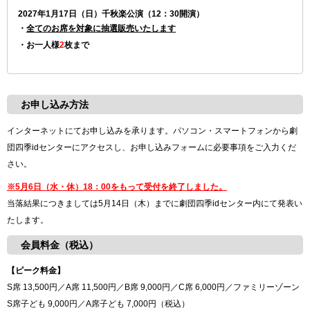
2027年1月17日（日）千秋楽公演（12：30開演）
・
全てのお席を対象に抽選販売いたします
・お一人様
2
枚まで
お申し込み方法
インターネットにてお申し込みを承ります。パソコン・スマートフォンから劇
団四季idセンターにアクセスし、お申し込みフォームに必要事項をご入力くだ
さい。
※5月6日（水・休）18：00をもって受付を終了しました。
当落結果につきましては5月14日（木）までに劇団四季idセンター内にて発表い
たします。
会員料金（税込）
【ピーク料金】
S席 13,500円／A席 11,500円／B席 9,000円／C席 6,000円／ファミリーゾーン
S席子ども 9,000円／A席子ども 7,000円（税込）