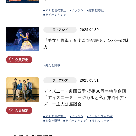
#アナと雪の女王
#アラジン
#美女と野獣
#ライオンキング
2025.04.30
ラ・アルプ
『美女と野獣』音楽監督が語るナンバーの魅
力
会員限定
#美女と野獣
2025.03.31
ラ・アルプ
ディズニー・劇団四季 提携30周年特別企画
「ディズニーミュージカルと私」第2回 ディ
ズニー主人公座談会
会員限定
#アナと雪の女王
#アラジン
#ノートルダムの鐘
#美女と野獣
#ライオンキング
#リトルマーメイド