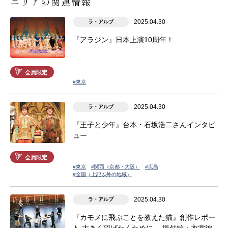
エリアの関連情報
2025.04.30
ラ・アルプ
『アラジン』日本上演10周年！
会員限定
#東京
2025.04.30
ラ・アルプ
『王子と少年』台本・石坂浩二さんインタビ
ュー
会員限定
#東京
#関西（京都・大阪）
#広島
#全国（上記以外の地域）
2025.04.30
ラ・アルプ
『カモメに飛ぶことを教えた猫』創作レポー
ト 大きく羽ばたくために ～振付編・衣裳編