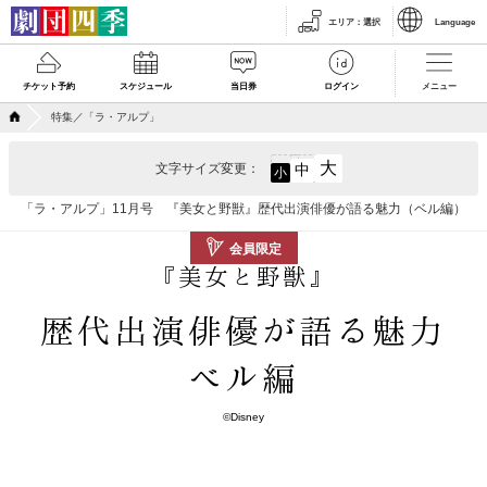
エリア
：
選択
Language
チケット予約
スケジュール
当日券
ログイン
メニュー
特集／「ラ・アルプ」
大
文字サイズ変更：
中
小
「ラ・アルプ」11月号 『美女と野獣』歴代出演俳優が語る魅力（ベル編）
会員限定
『美女と野獣』
歴代出演俳優が語る魅力
ベル編
©Disney