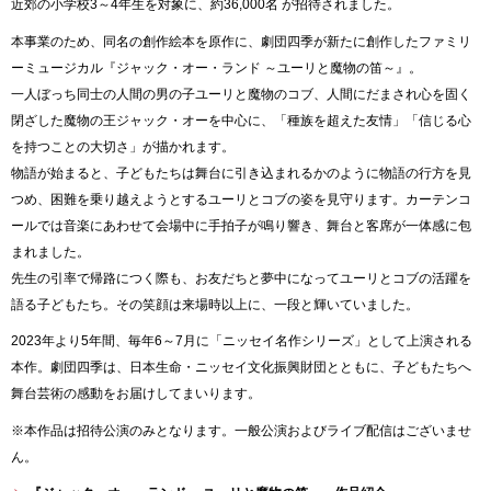
近郊の小学校3～4年生を対象に、約36,000名 が招待されました。
本事業のため、同名の創作絵本を原作に、劇団四季が新たに創作したファミリ
ーミュージカル『ジャック・オー・ランド ～ユーリと魔物の笛～』。
一人ぼっち同士の人間の男の子ユーリと魔物のコブ、人間にだまされ心を固く
閉ざした魔物の王ジャック・オーを中心に、「種族を超えた友情」「信じる心
を持つことの大切さ」が描かれます。
物語が始まると、子どもたちは舞台に引き込まれるかのように物語の行方を見
つめ、困難を乗り越えようとするユーリとコブの姿を見守ります。カーテンコ
ールでは音楽にあわせて会場中に手拍子が鳴り響き、舞台と客席が一体感に包
まれました。
先生の引率で帰路につく際も、お友だちと夢中になってユーリとコブの活躍を
語る子どもたち。その笑顔は来場時以上に、一段と輝いていました。
2023年より5年間、毎年6～7月に「ニッセイ名作シリーズ」として上演される
本作。劇団四季は、日本生命・ニッセイ文化振興財団とともに、子どもたちへ
舞台芸術の感動をお届けしてまいります。
※本作品は招待公演のみとなります。一般公演およびライブ配信はございませ
ん。