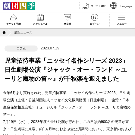
エリア
：
選択
Language
チケット予約
スケジュール
当日券
ログイン
メニュー
最新ニュース
2023.07.19
コラム
児童招待事業「ニッセイ名作シリーズ 2023」
日生劇場公演『ジャック・オー・ランド ～ユ
ーリと魔物の笛～』が千秋楽を迎えました
今年6月より実施された、児童招待事業「ニッセイ名作シリーズ 2023」日生劇
場公演（主催：公益財団法人ニッセイ文化振興財団［日生劇場］ 協賛：日本
生命保険相互会社）ミュージカル『ジャック・オー・ランド ～ユーリと魔物の
笛～』。
7月19日（水）、2023年度の最終公演が行われ、この日は約900名の児童が東
京・日生劇場に来場。約1ヵ月半におよぶ全公演期間において、東京都内および