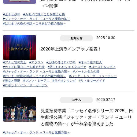
ョン開催
#王子と少年
#カモメに飛ぶことを教えた猫
#ジャック・オー・ランド ～ユーリと魔物の笛～
#はじまりの樹の神話～こそあどの森の物語～
2025.10.30
お知らせ
2026年上演ラインアップ発表！
#アナと雪の女王
#アラジン
#王様の耳はロバの耳
#オペラ座の怪人
#カモメに飛ぶことを教えた猫
#恋におちたシェイクスピア
#ゴースト＆レディ
#ジャック・オー・ランド ～ユーリと魔物の笛～
#ノートルダムの鐘
#はじまりの樹の神話～こそあどの森の物語～
#バック・トゥ・ザ・フューチャー
#美女と野獣
#マンマ・ミーア！
#ライオンキング
#リトルマーメイド
#ロボット・イン・ザ・ガーデン
2025.07.17
コラム
児童招待事業「ニッセイ名作シリーズ 2025」日
生劇場公演『ジャック・オー・ランド ～ユーリ
と魔物の笛～』が千秋楽を迎えました
#ジャック・オー・ランド ～ユーリと魔物の笛～