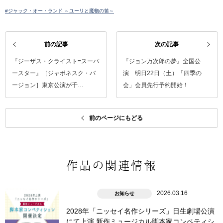
#ジャック・オー・ランド ～ユーリと魔物の笛～
前の記事
次の記事
『ジーザス・クライスト=スーパ
『ジョン万次郎の夢』全国公
ースター』［ジャポネスク・バ
演 明日22日（土）「四季の
ージョン］東京公演が千…
会」会員先行予約開始！
前のページにもどる
作品の関連情報
2026.03.16
お知らせ
2028年「ニッセイ名作シリーズ」日生劇場公演
にて上演 新作ミュージカル脚本家コンペティシ