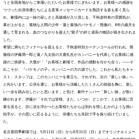
うと全国各地からご来場いただいたお客様でにぎわいます。お客様への感謝を
つづった出演俳優たちによる直筆メッセージカードを熟読する姿も多く見ら
れ、劇場内には一抹の寂しさと高揚感が入り混じる、千秋楽特有の雰囲気が。
幕が上がると、孤独な人間の少年・蓮と最強のバケモノ・熊徹の、8年の歳月を
通して育まれる、血のつながりを超えた"親子"の絆と成長の物語が描き出されま
した。
希望に満ちたフィナーレを迎えると、千秋楽特別カーテンコールが行われ、熊
徹役の伊藤潤一郎と蓮／九太役の大鹿礼生がカンパニーを代表してお客様に感
謝のご挨拶を。大鹿が「『お客様と劇場で、作品の感動を分かち合う』――そ
れこそが、『バケモノの子』カンパニーの力の源でした。これから私たちキャ
スト、スタッフは、このカンパニーを巣立ち、それぞれ、次の『新しい旅』へ
と向かいます。公演を通じ、お客様から頂戴したたくさんの祝福を胸に、新し
い一歩を踏み出したいと思います」と告げ、劇中ナンバー「新しい旅」が歌い
継がれます。伊藤が「それでは皆様。また、いつか、どこかで」とお客様に言
葉を送ると、目に涙を浮かべたお客様たちからは別れを惜しむかのような熱い
拍手が。その思いに応えるように、俳優たちも笑顔で手を振り続けていまし
た。
名古屋四季劇場では、5月11日（日）から8月31日（日）までオリジナルミュー