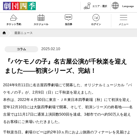
エリア
：
選択
Language
チケット予約
スケジュール
当日券
ログイン
メニュー
最新ニュース
2025.02.10
コラム
『バケモノの子』名古屋公演が千秋楽を迎え
ました――初演シリーズ、完結！
2024年9月11日に名古屋四季劇場にて開幕した、オリジナルミュージカル『バ
ケモノの子』が、2月9日（日）に千秋楽を迎えました。
本作は、2022年４月30日に東京・ＪＲ東日本四季劇場［秋］にて初演を迎え、
翌年12月10日には大阪四季劇場で開幕。そして、初演シリーズの終着地――名
古屋では11月17日に通算上演回数500回を達成、3都市でのべ約50万人を超え
るお客様にご来場いただきました。
千秋楽当日。劇場ロビーは約2年10ヵ月におよぶ旅路のフィナーレを見届けよ