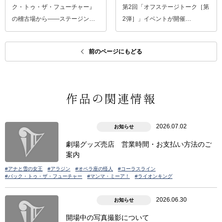
ク・トゥ・ザ・フューチャー』
第2回「オフステージトーク［第
の稽古場から――ステージン…
2弾］」イベントが開催…
前のページにもどる
作品の関連情報
2026.07.02
お知らせ
劇場グッズ売店 営業時間・お支払い方法のご
案内
#アナと雪の女王
#アラジン
#オペラ座の怪人
#コーラスライン
#バック・トゥ・ザ・フューチャー
#マンマ・ミーア！
#ライオンキング
2026.06.30
お知らせ
開場中の写真撮影について