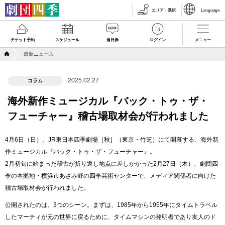
エリア
：
選択
Language
チケット予約
スケジュール
当日券
ログイン
メニュー
最新ニュース
2025.02.27
コラム
海外新作ミュージカル『バック・トゥ・ザ・
フューチャー』稽古場取材会が行われました
4月6日（日）、JR東日本四季劇場［秋］（東京・竹芝）にて開幕する、海外新
作ミュージカル『バック・トゥ・ザ・フューチャー』。
2月初旬に始まった稽古が折り返し地点に差しかかった2月27日（木）、劇団四
季の本拠地・横浜市あざみ野の四季芸術センターで、メディア関係者に向けた
稽古場取材会が行われました。
公開されたのは、3つのシーン。まずは、1985年から1955年にタイムトラベル
したマーティが元の世界に戻るために、タイムマシンの発明者であり友人のド