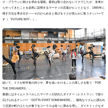
ク・ブラウンに助けを求める場面。最初は取り合わないドクでしたが、未来か
らやってきたことを必死に説明するマーティの言葉がヒントとなり、1985年に
帰す方法を導き出す――そのひらめきと喜びをドクが高らかに歌うナンバーで
す（「FUTURE BOY」）。
続いて、ドクが科学者の誇りや、夢を追いかけることの美しさを歌う「FOR
THE DREAMERS」。
最後にはタイムトラベルしたマーティが訪れたダイナー（レストラン）で繰り
広げられるナンバー「GOTTA START SOMEWHERE」。陽気なリズムに誘われ
て店員や町の人たちが奏でるコーラスは徐々に厚みを増し、ダイナミックなダ