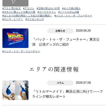
#アナと雪の女王
#アラジン
#王様の耳はロバの耳
#オペラ座の怪人
#カモメに飛ぶことを教えた猫
#コーラスライン
#ノートルダムの鐘
#はじまりの樹の神話～こそあどの森の物語～
#バック・トゥ・ザ・フューチャー
#マンマ・ミーア！
#ライオンキング
2026.06.26
お知らせ
『バック・トゥ・ザ・フューチャー』東京公
演 公演グッズのご紹介
#バック・トゥ・ザ・フューチャー
エリアの関連情報
2026.07.08
コラム
『リトルマーメイド』舞浜公演に向けて――フ
ライング稽古レポート