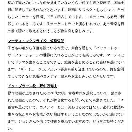
初めて観たのがいつなのか覚えていないくらい何度も観た映画で、国民全
員に浸透している作品だと思います。映画にリスペクトをもちつつ、自分
らしいマーティを目指して日々稽古しています。コメディーにも必死で挑
戦しているところです。生オーケストラで上演されるので、あの音楽を目
の前で聴いて歌えるということが僕自身も楽しみです。
マーティ・マクフライ役 笠松哲朗
子どもの頃から何度も観ている作品で、舞台を通して「バック・トゥ・
ザ・フューチャー」の世界に入れることがとても楽しみです。マーティと
してドラマを生きることができる、旅路を楽しめることに喜びを感じてい
ます。 "ザ・ミュージカル"という要素も盛り込まれているので、舞台空間
でしかできない表現やコメディー要素をお楽しみいただきたいです。
ドク・ブラウン役 野中万寿夫
原作映画が上映されたのは20代の頃。青春時代を反映していて、励まさ
れた映画だったので、それが舞台化すると聞いてとても驚きました。日々
稽古を重ねていて、コメディーとは、笑わせるのではなく、必死に物語を
生きる私たちをお客様が笑い飛ばすということなのではないかと感じてい
ます。ジョンさんを信じて稽古を重ねていますので、どうぞご期待くださ
い。