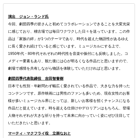
演出 ジョン・ランド氏
今回、劇団四季の皆さんと初めてコラボレーションできることを大変光栄
に感じており、稽古場では毎日ワクワクした日々を送っています。この作
品は「家族の絆」が1つのテーマであり、時代を超えた物語性があるゆえ
に長く愛され続けていると感じています。ミュージカルにする上で、
1950年代・80年代それぞれの時代性を音楽や振付にも反映しました。コ
メディー要素もあり、観た後には心が明るくなる作品だと思いますので、
劇場で感情を共有しながら物語を体験していただければと思います。
劇団四季代表取締役 吉田智誉樹
日本でも性別・年齢問わず幅広く愛されている作品で、大きな力を持った
コンテンツです。原作映画には男性のファンも多いため、現在女性のお客
様が多いミュージカル界にとっては、新しいお客様を招くチャンスになる
作品だと捉えています。時を超える仕掛けやデロリアンはもちろん、登場
人物それぞれが大きな祈りを持って未来に向かっていく姿にぜひ注目して
いただきたいと思います。
マーティ・マクフライ役 立崇なおと