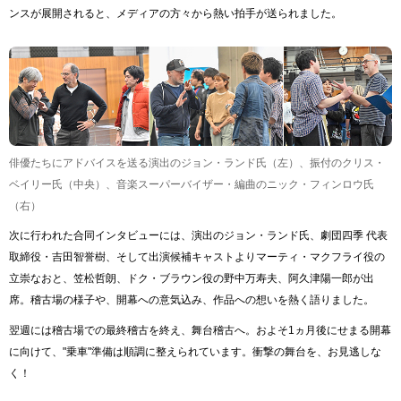
ンスが展開されると、メディアの方々から熱い拍手が送られました。
俳優たちにアドバイスを送る演出のジョン・ランド氏（左）、振付のクリス・
ベイリー氏（中央）、音楽スーパーバイザー・編曲のニック・フィンロウ氏
（右）
次に行われた合同インタビューには、演出のジョン・ランド氏、劇団四季 代表
取締役・吉田智誉樹、そして出演候補キャストよりマーティ・マクフライ役の
立崇なおと、笠松哲朗、ドク・ブラウン役の野中万寿夫、阿久津陽一郎が出
席。稽古場の様子や、開幕への意気込み、作品への想いを熱く語りました。
翌週には稽古場での最終稽古を終え、舞台稽古へ。およそ1ヵ月後にせまる開幕
に向けて、"乗車"準備は順調に整えられています。衝撃の舞台を、お見逃しな
く！