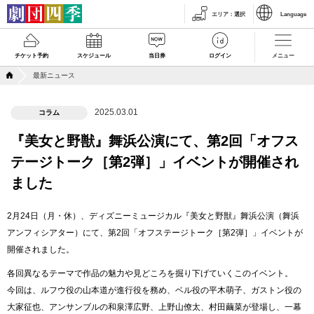
エリア
：
選択
Language
チケット予約
スケジュール
当日券
ログイン
メニュー
最新ニュース
2025.03.01
コラム
『美女と野獣』舞浜公演にて、第2回「オフス
テージトーク［第2弾］」イベントが開催され
ました
2月24日（月・休）、ディズニーミュージカル『美女と野獣』舞浜公演（舞浜
アンフィシアター）にて、第2回「オフステージトーク［第2弾］」イベントが
開催されました。
各回異なるテーマで作品の魅力や見どころを掘り下げていくこのイベント。
今回は、ルフウ役の山本道が進行役を務め、ベル役の平木萌子、ガストン役の
大家征也、アンサンブルの和泉澤広野、上野山僚太、村田繭菜が登場し、一幕