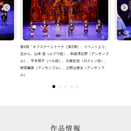
第2回「オフステージトーク［第2弾］」イベントより。
左から、山本 道（ルフウ役）、和泉澤広野（アンサンブ
ル）、平木萌子（ベル役）、大家征也（ガストン役）、
村田繭菜（アンサンブル）、上野山僚太（アンサンブ
ル）
作品情報