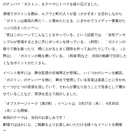
のナンバー「ガストン」をテーマにトークを繰り広げました。
酒場でガストンを囲み、ルフウと町の人々が盃（さかずき）を交わしながら
「ガストンは最高の男だ！」と褒めたたえる、にぎやかでコメディー要素がた
っぷり詰まったシーン。
「実はこのシーンでこんなことをやっている」という話題では、「女性アンサ
ンブルが登場するときに手にポンポンを持っている」（村田）、「ガストンの
後ろで旗を振ったり、樽に上がるときに階段を作ってあげたりしている」（上
野山）、「ガストンの靴を磨いている」（和泉澤)など、次回の観劇で注目した
くなるポイントがたくさん。
イベント後半には、舞台監督の古城博之が登場し、いくつかのシーンを解説。
「ガストン」のナンバーを例に、舞台で使用している音楽は楽器ごとに分かれ
た一つひとつの音源を流していて、それらが重なり合うことで音楽として響か
せていることなど、実演を交えて紹介しました。
「オフステージトーク［第2弾］」イベントは、3月27日（木）、4月30日
（水）にも開催。
各回のテーマは、当日のお楽しみです！
劇場ではほかにも、ご観劇をよりお楽しみいただける様々なイベントを開催