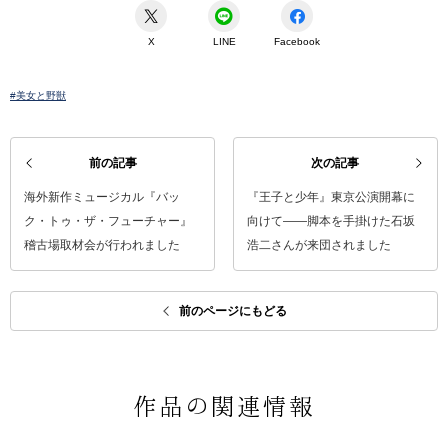
X
LINE
Facebook
#美女と野獣
前の記事
次の記事
海外新作ミュージカル『バッ
『王子と少年』東京公演開幕に
ク・トゥ・ザ・フューチャー』
向けて――脚本を手掛けた石坂
稽古場取材会が行われました
浩二さんが来団されました
前のページにもどる
作品の関連情報