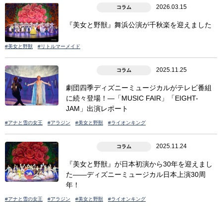
2026.03.15
コラム
『美女と野獣』舞浜公演が千秋楽を迎えました
#美女と野獣
#リトルマーメイド
2025.11.25
コラム
劇団四季ディズニーミュージカルがテレビ番組
に続々登場！―「MUSIC FAIR」「EIGHT-
JAM」出演レポート
#アナと雪の女王
#アラジン
#美女と野獣
#ライオンキング
2025.11.24
コラム
『美女と野獣』が日本初演から30年を迎えまし
た――ディズニーミュージカル日本上演30周
年！
#アナと雪の女王
#アラジン
#美女と野獣
#ライオンキング