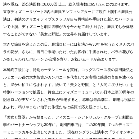
演を重ね、総公演回数は6,600回以上、総入場者数は657万人 にのぼります。
東京ディズニーリゾート®内の舞浜アンフィシアターにて現在上演中の舞浜公
演は、初演のクリエイティブスタッフが自ら再構築を手掛けた新たなバージョ
ンで上演。ディズニーと劇団四季が力を合わせて創り上げた、舞浜でしか体感
することができない『美女と野獣』の世界をお届けしています。
大きな節目を迎えたこの日、劇場ロビーには初演から30年を祝うたくさんのバ
ラの花が。さらに、当日ご来場いただいたお客様に手渡された、バラの花びら
があしらわれたバルーン が会場を彩り、お祝いムードが高まります。
本編終了後には、特別カーテンコールを実施。コッグスワース役の雲田隆弘と
ルミエール役の大木智貴がカンパニーを代表してお客様に感謝の言葉を述べる
と、温かい拍手に包まれます。続いて「美女と野獣」と「人間に戻りたい」を
特別バージョンで披露し、舞台上にディズニーミュージカル日本上演30周年の
記念ロゴがデザインされた看板 が登場すると、感動は最高潮に。 劇場は祝福に
あふれ、鳴りやまない拍手に俳優たちは笑顔で応え続けました。
『美女と野獣』から始まった、ディズニー・シアトリカル・グループと劇団四
季のパートナーシップも30年に。劇団四季では、この30年間、7つのディズニ
ーミュージカルを上演してきました。 現在ロングラン上演中の『ライオンキン