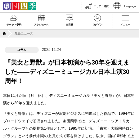
エリア
：
選択
Language
チケット予約
スケジュール
当日券
ログイン
メニュー
最新ニュース
2025.11.24
コラム
『美女と野獣』が日本初演から30年を迎えま
した――ディズニーミュージカル日本上演30
周年！
本日11月24日（月・休）、ディズニーミュージカル『美女と野獣』が、日本初
演から30年を迎えました。
『美女と野獣』は、ディズニーが演劇ビジネスに初進出した作品で、1994年に
ブロードウェイで初演されました。劇団四季では、ディズニー・シアトリカ
ル・グループとの提携第1作目として、1995年に初演。「東京・大阪同時ロン
グラン」という前代未聞の上演方式で幕を開けました。以来、国内10都市で上