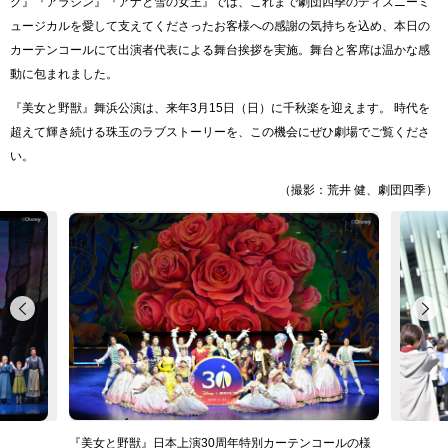
グ』『アラジン』『アナと雪の女王』では、これまで劇団四季のディズニーミ
ュージカルを愛して支えてくださったお客様への感謝の気持ちを込め、本日の
カーテンコールにて出演者代表による舞台挨拶を実施。舞台と客席は温かな感
動に包まれました。
『美女と野獣』舞浜公演は、来年3月15日（日）に千秋楽を迎えます。 時代を
超えて輝き続ける珠玉のラブストーリーを、この機会にぜひ劇場でご覧くださ
い。
（撮影：荒井 健、劇団四季）
『美女と野獣』日本上演30周年特別カーテンコールの様