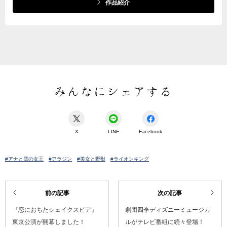
作品紹介
みんなにシェアする
X
LINE
Facebook
#アナと雪の女王
#アラジン
#美女と野獣
#ライオンキング
前の記事
次の記事
『恋におちたシェイクスピア』
劇団四季ディズニーミュージカ
東京公演が開幕しました！
ルがテレビ番組に続々登場！