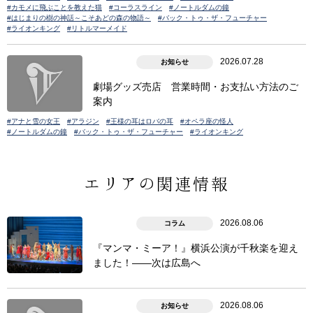
#カモメに飛ぶことを教えた猫
#コーラスライン
#ノートルダムの鐘
#はじまりの樹の神話～こそあどの森の物語～
#バック・トゥ・ザ・フューチャー
#ライオンキング
#リトルマーメイド
2026.07.28
お知らせ
劇場グッズ売店 営業時間・お支払い方法のご
案内
#アナと雪の女王
#アラジン
#王様の耳はロバの耳
#オペラ座の怪人
#ノートルダムの鐘
#バック・トゥ・ザ・フューチャー
#ライオンキング
エリアの関連情報
2026.08.06
コラム
『マンマ・ミーア！』横浜公演が千秋楽を迎え
ました！――次は広島へ
2026.08.06
お知らせ