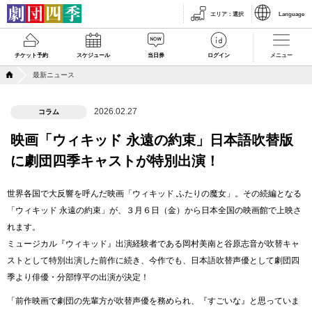
エリア
：
選択
Language
チケット予約
スケジュール
当日券
ログイン
メニュー
最新ニュース
2026.02.27
コラム
映画「ウィキッド 永遠の約束」日本語吹替版
に劇団四季キャストが特別出演！
世界各国で大反響を呼んだ映画「ウィキッド ふたりの魔女」。その続編となる
「ウィキッド 永遠の約束」が、３月６日（金）から日本全国の映画館で上映さ
れます。
ミュージカル『ウィキッド』出演経験者である岡村美南と谷原志音が吹替キャ
ストとして特別出演した前作に続き、今作でも、日本語吹替声優として劇団四
季より俳優・分部惇平の出演が決定！
「前作映画で劇団の先輩方が吹替声優を務められ、『すごいな』と思っていま