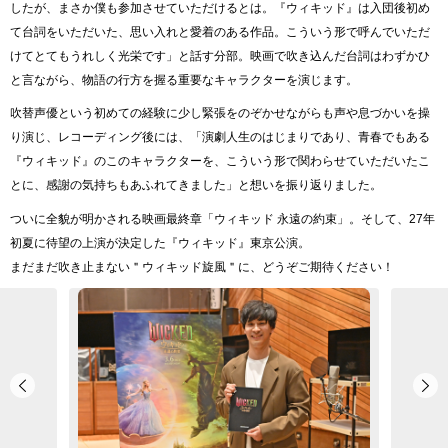
したが、まさか僕も参加させていただけるとは。『ウィキッド』は入団後初め
て台詞をいただいた、思い入れと愛着のある作品。こういう形で呼んでいただ
けてとてもうれしく光栄です」と話す分部。映画で吹き込んだ台詞はわずかひ
と言ながら、物語の行方を握る重要なキャラクターを演じます。
吹替声優という初めての経験に少し緊張をのぞかせながらも声や息づかいを操
り演じ、レコーディング後には、「演劇人生のはじまりであり、青春でもある
『ウィキッド』のこのキャラクターを、こういう形で関わらせていただいたこ
とに、感謝の気持ちもあふれてきました」と想いを振り返りました。
ついに全貌が明かされる映画最終章「ウィキッド 永遠の約束」。そして、27年
初夏に待望の上演が決定した『ウィキッド』東京公演。
まだまだ吹き止まない＂ウィキッド旋風＂に、どうぞご期待ください！