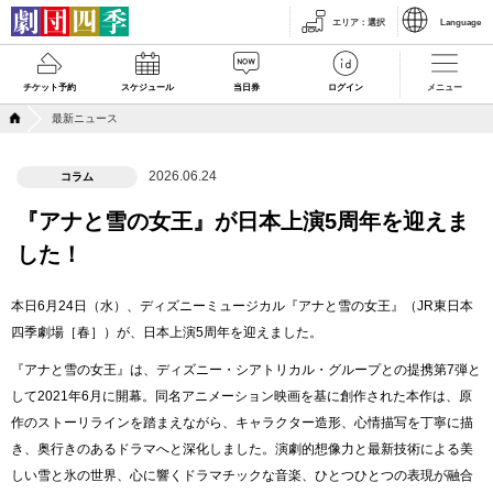
エリア
：
選択
Language
チケット予約
スケジュール
当日券
ログイン
メニュー
最新ニュース
2026.06.24
コラム
『アナと雪の女王』が日本上演5周年を迎えま
した！
本日6月24日（水）、ディズニーミュージカル『アナと雪の女王』（JR東日本
四季劇場［春］）が、日本上演5周年を迎えました。
『アナと雪の女王』は、ディズニー・シアトリカル・グループとの提携第7弾と
して2021年6月に開幕。同名アニメーション映画を基に創作された本作は、原
作のストーリラインを踏まえながら、キャラクター造形、心情描写を丁寧に描
き、奥行きのあるドラマへと深化しました。演劇的想像力と最新技術による美
しい雪と氷の世界、心に響くドラマチックな音楽、ひとつひとつの表現が融合