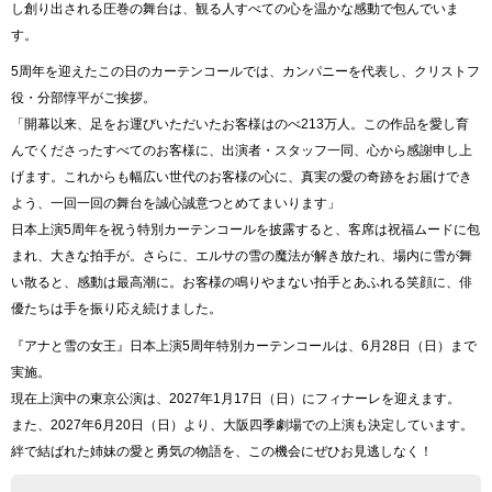
し創り出される圧巻の舞台は、観る人すべての心を温かな感動で包んでいま
す。
5周年を迎えたこの日のカーテンコールでは、カンパニーを代表し、クリストフ
役・分部惇平がご挨拶。
「開幕以来、足をお運びいただいたお客様はのべ213万人。この作品を愛し育
んでくださったすべてのお客様に、出演者・スタッフ一同、心から感謝申し上
げます。これからも幅広い世代のお客様の心に、真実の愛の奇跡をお届けでき
よう、一回一回の舞台を誠心誠意つとめてまいります」
日本上演5周年を祝う特別カーテンコールを披露すると、客席は祝福ムードに包
まれ、大きな拍手が。さらに、エルサの雪の魔法が解き放たれ、場内に雪が舞
い散ると、感動は最高潮に。お客様の鳴りやまない拍手とあふれる笑顔に、俳
優たちは手を振り応え続けました。
『アナと雪の女王』日本上演5周年特別カーテンコールは、6月28日（日）まで
実施。
現在上演中の東京公演は、2027年1月17日（日）にフィナーレを迎えます。
また、2027年6月20日（日）より、大阪四季劇場での上演も決定しています。
絆で結ばれた姉妹の愛と勇気の物語を、この機会にぜひお見逃しなく！