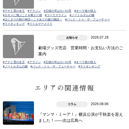
#アナと雪の女王
#アラジン
#王様の耳はロバの耳
#オペラ座の怪人
#カモメに飛ぶことを教えた猫
#コーラスライン
#ノートルダムの鐘
#はじまりの樹の神話～こそあどの森の物語～
#バック・トゥ・ザ・フューチャー
#ライオンキング
#リトルマーメイド
2026.07.28
お知らせ
劇場グッズ売店 営業時間・お支払い方法のご
案内
#アナと雪の女王
#アラジン
#王様の耳はロバの耳
#オペラ座の怪人
#ノートルダムの鐘
#バック・トゥ・ザ・フューチャー
#ライオンキング
エリアの関連情報
2026.08.06
コラム
『マンマ・ミーア！』横浜公演が千秋楽を迎え
ました！――次は広島へ