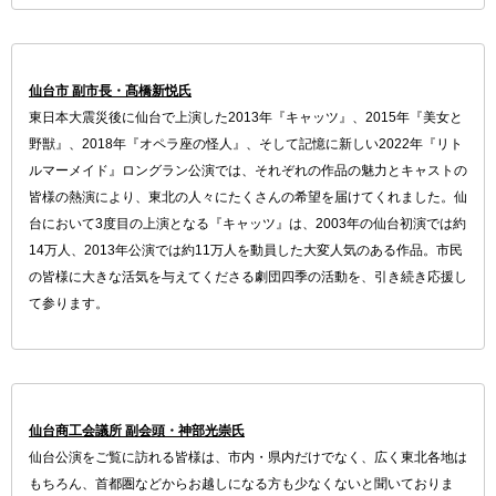
仙台市 副市長・髙橋新悦氏
東日本大震災後に仙台で上演した2013年『キャッツ』、2015年『美女と
野獣』、2018年『オペラ座の怪人』、そして記憶に新しい2022年『リト
ルマーメイド』ロングラン公演では、それぞれの作品の魅力とキャストの
皆様の熱演により、東北の人々にたくさんの希望を届けてくれました。仙
台において3度目の上演となる『キャッツ』は、2003年の仙台初演では約
14万人、2013年公演では約11万人を動員した大変人気のある作品。市民
の皆様に大きな活気を与えてくださる劇団四季の活動を、引き続き応援し
て参ります。
仙台商工会議所 副会頭・神部光崇氏
仙台公演をご覧に訪れる皆様は、市内・県内だけでなく、広く東北各地は
もちろん、首都圏などからお越しになる方も少なくないと聞いておりま