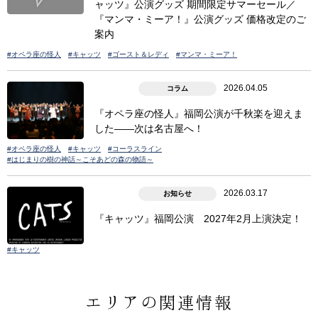
ャッツ』公演グッズ 期間限定サマーセール／
『マンマ・ミーア！』公演グッズ 価格改定のご
案内
#オペラ座の怪人
#キャッツ
#ゴースト＆レディ
#マンマ・ミーア！
2026.04.05
コラム
『オペラ座の怪人』福岡公演が千秋楽を迎えま
した――次は名古屋へ！
#オペラ座の怪人
#キャッツ
#コーラスライン
#はじまりの樹の神話～こそあどの森の物語～
2026.03.17
お知らせ
『キャッツ』福岡公演 2027年2月上演決定！
#キャッツ
エリアの関連情報