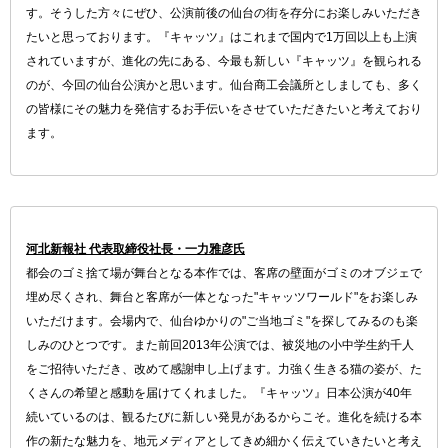
す。そうした方々にぜひ、公演前後の仙台の街を存分にお楽しみいただき
たいと思っております。『キャッツ』はこれまで国内で1万回以上も上演
されていますが、進化の先にある、今最も新しい『キャッツ』を観られる
のが、今回の仙台公演かと思います。仙台商工会議所としましても、多く
の皆様にその魅力を発信するお手伝いをさせていただきたいと考えており
ます。
河北新報社 代表取締役社長・一力雅彦氏
都会のゴミ捨て場が舞台となる本作では、客席の壁面がゴミのオブジェで
埋め尽くされ、舞台と客席が一体となった"キャッツワールド"をお楽しみ
いただけます。会場内で、仙台ゆかりの"ご当地ゴミ"を探してみるのも楽
しみのひとつです。また前回2013年公演では、被災地の小中学生約千人
をご招待いただき、改めて感謝申し上げます。力強く生きる猫の姿が、た
くさんの希望と感動を届けてくれました。『キャッツ』日本公演が40年
続いているのは、観るたびに新しい発見があるからこそ。進化を続ける本
作の新たな魅力を、地元メディアとしてきめ細かく伝えていきたいと考え