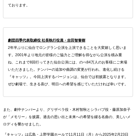
ております。
劇団四季代表取締役 社長執行役員・吉田智誉樹
2年半ぶりに仙台でロングラン公演を上演できることを大変嬉しく思いま
す。2001年より地元の皆様のご協力とご理解を得ながら公演を積み重
ね、これまで8回行ってきた仙台公演には、のべ84万人のお客様にご来場
いただきました。ナンバーの追加や曲調の変更が行われ、進化し続ける
『キャッツ』。今回上演するバージョンは、仙台では初披露となります。
ぜひ劇場で、生きる喜び、明日への希望を感じていただければ幸いです。
また、劇中ナンバーより、グリザベラ役・木村智秋とシラバブ役・藤原加奈子
が「メモリー」を披露。過去の思い出と未来への希望を綴る名曲の、美しいメ
ロディを響かせました。
『キャッツ』は広島・上野学園ホールで11月11日（月）から2025年2月23日