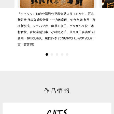
『キャッツ』仙台公演製作発表会見より（右から、河北
新報社 代表取締役社長・一力雅彦氏、仙台市 副市長・髙
橋新悦氏、シラバブ役・藤原加奈子、グリザベラ役・木
村智秋、宮城県副知事・小林徳光氏、仙台商工会議所 副
会頭・神部光崇氏、劇団四季 代表取締役 社長執行役員・
吉田智誉樹）
作品情報