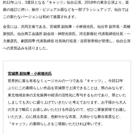
約12年ぶり、3度目となる『キャッツ』仙台公演。2018年の東京公演より、楽
曲の改訂に伴い、振付・ビジュアル面などを一部ブラッシュアップ。仙台では
この新たなバージョンは初めて披露されます。
会見には、共同主催である、宮城県 副知事・小林徳光氏、仙台市 副市長・髙橋
新悦氏、仙台商工会議所 副会頭・神部光崇氏、河北新報社 代表取締役社長・一
力雅彦氏、劇団四季 代表取締役 社長執行役員・吉田智誉樹が登壇し、仙台公演
への意気込みを語りました。
宮城県 副知事・小林徳光氏
世界的に最も有名なミュージカルの一つである『キャッツ』。今回12年
ぶりにこの素晴らしい作品を宮城県で上演できることは、県のみならず、
東北地域全体の文化振興や経済の活性化に寄与するものであり、県といた
しましても大いに盛り上げていきたいと考えております。お子様から大人
の方まで幅広くお楽しみいただける作品なので、ぜひご家族皆様でお越し
いただき、心に残る音楽、色鮮やかな衣裳、大掛かりな舞台装置など、
『キャッツ』の素晴らしさをご堪能いただければ幸いです。