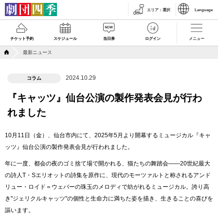
エリア
：
選択
Language
チケット予約
スケジュール
当日券
ログイン
メニュー
最新ニュース
2024.10.29
コラム
『キャッツ』仙台公演の製作発表会見が行わ
れました
10月11日（金）、仙台市内にて、2025年5月より開幕するミュージカル『キャ
ッツ』仙台公演の製作発表会見が行われました。
年に一度、都会の夜のゴミ捨て場で開かれる、猫たちの舞踏会――20世紀最大
の詩人T・Sエリオットの詩集を原作に、現代のモーツァルトと称されるアンド
リュー・ロイド＝ウェバーの珠玉のメロディで紡がれるミュージカル。誇り高
き"ジェリクルキャッツ"の個性と生命力に満ちた姿を描き、生きることの喜びを
謳います。