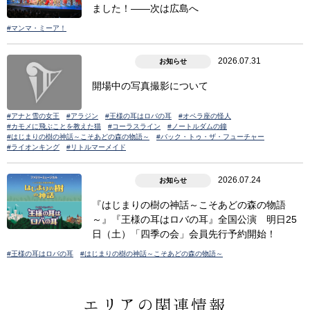
ました！――次は広島へ
#マンマ・ミーア！
2026.07.31
お知らせ
開場中の写真撮影について
#アナと雪の女王
#アラジン
#王様の耳はロバの耳
#オペラ座の怪人
#カモメに飛ぶことを教えた猫
#コーラスライン
#ノートルダムの鐘
#はじまりの樹の神話～こそあどの森の物語～
#バック・トゥ・ザ・フューチャー
#ライオンキング
#リトルマーメイド
2026.07.24
お知らせ
『はじまりの樹の神話～こそあどの森の物語
～』『王様の耳はロバの耳』全国公演 明日25
日（土）「四季の会」会員先行予約開始！
#王様の耳はロバの耳
#はじまりの樹の神話～こそあどの森の物語～
エリアの関連情報