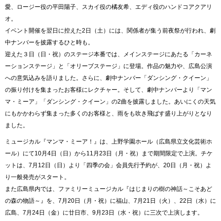
愛、ロージー役の平田陽子、スカイ役の橘友希、エディ役のハンドコアクアリ
オ。
イベント開催を翌日に控えた2日（土）には、関係者が集う前夜祭が行われ、劇
中ナンバーを披露するひと時も。
迎えた３日（日・祝）のステージ本番では、メインステージにあたる「カーネ
ーションステージ」と「オリーブステージ」に登場。作品の魅力や、広島公演
への意気込みを語りました。さらに、劇中ナンバー「ダンシング・クイーン」
の振り付けを集まったお客様にレクチャー。そして、劇中ナンバーより「マン
マ・ミーア」「ダンシング・クイーン」の2曲を披露しました。あいにくの天気
にもかかわらず集まった多くのお客様と、雨をも吹き飛ばす盛り上がりとなり
ました。
ミュージカル『マンマ・ミーア！』は、上野学園ホール（広島県立文化芸術ホ
ール）にて10月4日（日）から11月23日（月・祝）まで期間限定で上演。チケ
ットは、7月12日（日）より「四季の会」会員先行予約が、20日（月・祝）よ
り一般発売がスタート。
また広島県内では、ファミリーミュージカル『はじまりの樹の神話～こそあど
の森の物語～』を、7月20日（月・祝）に福山、7月21日（火）、22日（水）に
広島、7月24日（金）に廿日市、9月23日（水・祝）に三次で上演します。