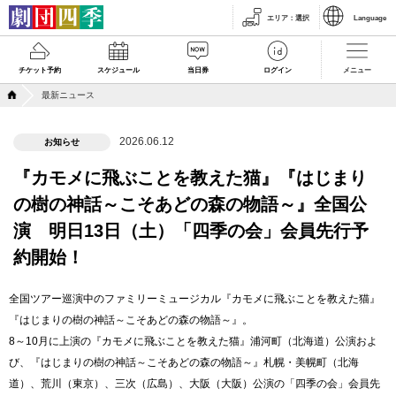
エリア
：
選択
Language
チケット予約
スケジュール
当日券
ログイン
メニュー
最新ニュース
2026.06.12
お知らせ
『カモメに飛ぶことを教えた猫』『はじまり
の樹の神話～こそあどの森の物語～』全国公
演 明日13日（土）「四季の会」会員先行予
約開始！
全国ツアー巡演中のファミリーミュージカル『カモメに飛ぶことを教えた猫』
『はじまりの樹の神話～こそあどの森の物語～』。
8～10月に上演の『カモメに飛ぶことを教えた猫』浦河町（北海道）公演およ
び、『はじまりの樹の神話～こそあどの森の物語～』札幌・美幌町（北海
道）、荒川（東京）、三次（広島）、大阪（大阪）公演の「四季の会」会員先