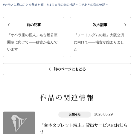
#カモメに飛ぶことを教えた猫
#はじまりの樹の神話～こそあどの森の物語～
前の記事
次の記事
『オペラ座の怪人』名古屋公演
『ノートルダムの鐘』大阪公演
開幕に向けて――稽古が進んで
に向けて――稽古が始まりまし
います
た
前のページにもどる
作品の関連情報
2026.05.29
お知らせ
「台本タブレット端末」貸出サービスのお知ら
せ