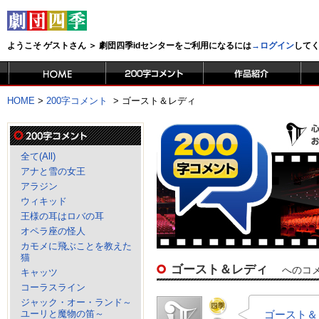
ようこそ ゲストさん ＞ 劇団四季idセンターをご利用になるには
→ログイン
して
HOME
>
200字コメント
>
ゴースト＆レディ
全て(All)
アナと雪の女王
アラジン
ウィキッド
王様の耳はロバの耳
オペラ座の怪人
カモメに飛ぶことを教えた
猫
ゴースト＆レディ
へのコ
キャッツ
コーラスライン
ジャック・オー・ランド～
ユーリと魔物の笛～
ゴースト＆