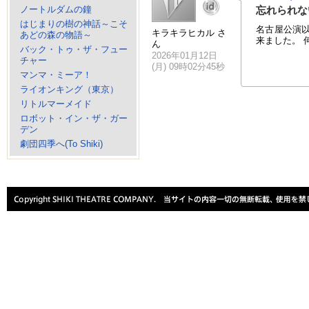
ノートルダムの鐘
忘れられな
はじまりの樹の神話～こそ
名古屋公演
キラキラヒカル さ
あどの森の物語～
来ました。 
ん
バック・トゥ・ザ・フュー
2026年01月12日
チャー
(月) 09時02分45秒
マンマ・ミーア！
ライオンキング（東京）
リトルマーメイド
ロボット・イン・ザ・ガー
デン
劇団四季へ(To Shiki)