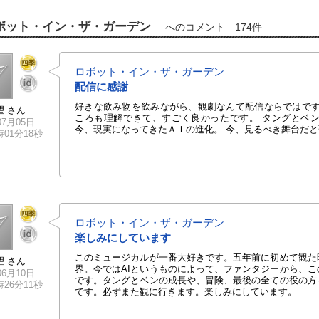
ボット・イン・ザ・ガーデン
へのコメント 174件
ロボット・イン・ザ・ガーデン
配信に感謝
好きな飲み物を飲みながら、観劇なんて配信ならではです
望 さん
ころも理解できて、すごく良かったです。 タングとベ
07月05日
今、現実になってきたＡＩの進化。 今、見るべき舞台だ
0時01分18秒
ロボット・イン・ザ・ガーデン
楽しみにしています
このミュージカルが一番大好きです。五年前に初めて観た
望 さん
界。今ではAIというものによって、ファンタジーから、
06月10日
です。タングとベンの成長や、冒険、最後の全ての役の方
0時26分11秒
です。必ずまた観に行きます。楽しみにしています。