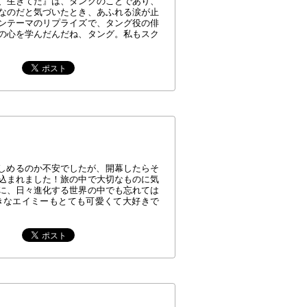
、生きてた』は、タングのことであり、
なのだと気づいたとき、あふれる涙が止
ンテーマのリプライズで、タング役の俳
の心を学んだんだね、タング。私もスク
楽しめるのか不安でしたが、開幕したらそ
込まれました！旅の中で大切なものに気
に、日々進化する世界の中でも忘れては
きなエイミーもとても可愛くて大好きで