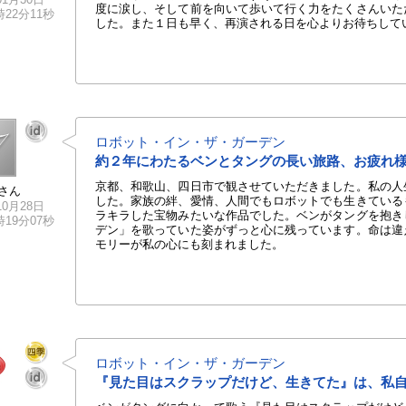
度に涙し、そして前を向いて歩いて行く力をたくさんいた
0時22分11秒
した。また１日も早く、再演される日を心よりお待ちして
ロボット・イン・ザ・ガーデン
約２年にわたるベンとタングの長い旅路、お疲れ
京都、和歌山、四日市で観させていただきました。私の人
さん
した。家族の絆、愛情、人間でもロボットでも生きている
10月28日
ラキラした宝物みたいな作品でした。ベンがタングを抱き
9時19分07秒
デン」を歌っていた姿がずっと心に残っています。命は違
モリーが私の心にも刻まれました。
ロボット・イン・ザ・ガーデン
『見た目はスクラップだけど、生きてた』は、私