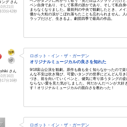
ベンがタングに向かって歌う『見た目はスクラップだけど
タング さん
ベン自身であり、そして客席の誰かであり、そして私自身
10月21日
まらなくなりました。最前列の中央で観劇したとき、メイ
0時33分42秒
優から大粒の涙がこぼれ落ちたことも忘れられません。人
ラップだけど、生きるよ。劇団四季で最高の作品。
ロボット・イン・ザ・ガーデン
オリジナルミュージカルの良さを知れた
9/18富山公演を観劇。原作も曲も全く知らなかったので
_shiki さん
んな不安は吹き飛び、可愛いタングの世界にどんどん引き
10月16日
づき、前を向いていくベンと、健気に寄り添うタングの姿
2時17分16秒
ならない愛を見た気がしました。何だかんだベンが大好
す！オリジナルミュージカルの面白さを教わった！
ロボット・イン・ザ・ガーデン