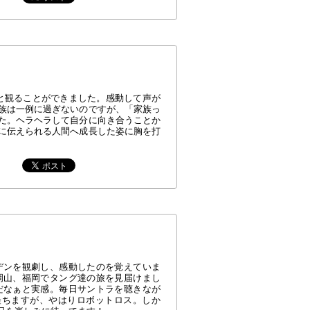
と観ることができました。感動して声が
族は一例に過ぎないのですが、「家族っ
た。ヘラヘラして自分に向き合うことか
に伝えられる人間へ成長した姿に胸を打
デンを観劇し、感動したのを覚えていま
岡山、福岡でタング達の旅を見届けまし
だなぁと実感。毎日サントラを聴きなが
経ちますが、やはりロボットロス。しか