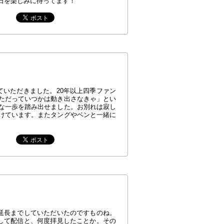
日を楽しみに待ってます！
ていただきました。20年以上四季ファン
ただっていつかは動き出さなきゃ」とい
な一歩を踏み出せました。お別れは寂し
けています。またタングやベンと一緒に
、延長までしていただいたのですものね。
そして配信と、何度拝見したことか。その