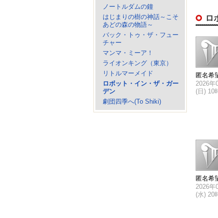
ノートルダムの鐘
はじまりの樹の神話～こそ
ロ
あどの森の物語～
バック・トゥ・ザ・フュー
チャー
マンマ・ミーア！
ライオンキング（東京）
リトルマーメイド
匿名希
ロボット・イン・ザ・ガー
2026年
デン
(日) 1
劇団四季へ(To Shiki)
匿名希
2026年
(水) 2