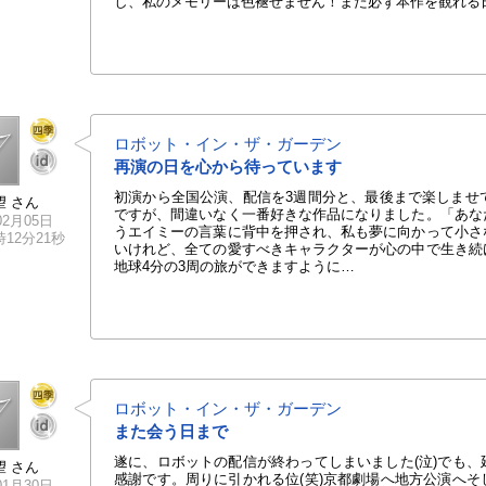
し、私のメモリーは色褪せません！また必ず本作を観れる
ロボット・イン・ザ・ガーデン
再演の日を心から待っています
初演から全国公演、配信を3週間分と、最後まで楽しませ
望 さん
ですが、間違いなく一番好きな作品になりました。「あな
02月05日
うエイミーの言葉に背中を押され、私も夢に向かって小さ
2時12分21秒
いけれど、全ての愛すべきキャラクターが心の中で生き続
地球4分の3周の旅ができますように…
ロボット・イン・ザ・ガーデン
また会う日まで
遂に、ロボットの配信が終わってしまいました(泣)でも
望 さん
感謝です。周りに引かれる位(笑)京都劇場へ地方公演へ
01月30日