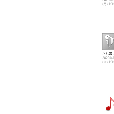
(月) 1
さちほ 
2022年
(金) 1