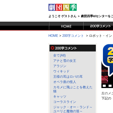
ようこそ ゲストさん ＞ 劇団四季idセンター
HOME
>
200字コメント
>
ロボット・イン
全て(All)
アナと雪の女王
アラジン
ウィキッド
王様の耳はロバの耳
オペラ座の怪人
カモメに飛ぶことを教えた
猫
左のメ
キャッツ
下記の
コーラスライン
ジャック・オー・ランド～
ユーリと魔物の笛～