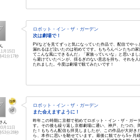
ロボット・イン・ザ・ガーデン
次は劇場で！
PVなどを見てずっと気になっていた作品で、配信でやっ
ん
漏れるほど泣いたのは初めてです。もちろんベンたちの家
11月15日
てこんな風にできるんだ」「家族っていいな」と思いまし
3時41分17秒
ら避けていたベンが、揺るぎのない意志を持ち、それを人
たれました。今度は劇場で観てみたいです！
ロボット・イン・ザ・ガーデン
また会えますように！
昨年この時期に京都で初めてロボット・イン・ザ・ガー
さん
す。その後も繰り返し京都劇場に通い、神戸、たつの、
03月11日
た！もちろん配信も拝見しましたが、この作品が大好き
1時53分28秒
ら、本作に思いを馳せています。最後に観てから5ヶ月