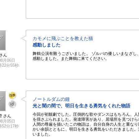
カモメに飛ぶことを教えた猫
感動しました
舞鶴公演有難うございました。 ゾルバの優しいまなざし
さん
感動しました。また舞鶴に来てください。
08月06日
9時22分55秒
ノートルダムの鐘
光と闇の間で、明日を生きる勇気をくれた物語
今回が初観劇でした。圧倒的な歌やダンスはもちろん、人
望 さん
を揺さぶられました。発達障害があり、居場所を見つけら
08月05日
人間の尊厳を描いたこの物語は、自分自身の人生と重なり
3時52分17秒
かい余韻とともに、明日を生きる勇気をいただきました。
いました。