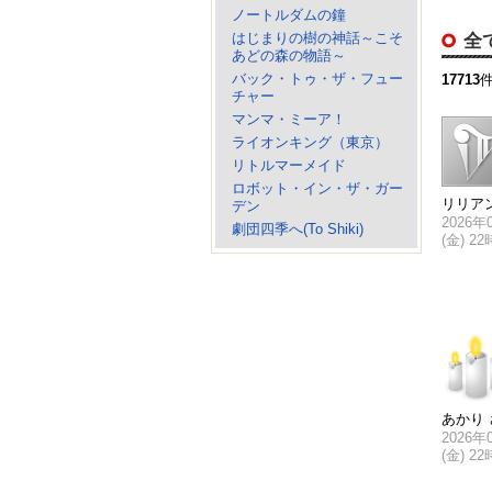
ノートルダムの鐘
はじまりの樹の神話～こそ
全
あどの森の物語～
バック・トゥ・ザ・フュー
17713
チャー
マンマ・ミーア！
ライオンキング（東京）
リトルマーメイド
ロボット・イン・ザ・ガー
リリア
デン
2026年
劇団四季へ(To Shiki)
(金) 2
あかり 
2026年
(金) 2