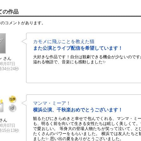
ての作品
件のコメントがあります。
カモメに飛ぶことを教えた猫
また公演とライブ配信を希望しています！
大好きな作品です！自分は観劇できる機会が少ないのです
ン さん
溢れる物語で、音楽にも感動しました✨
08月07日
2時34分24秒
マンマ・ミーア！
横浜公演、千秋楽おめでとうございます！
観るたびにきらめきと幸せで包んでくれる、マンマ・ミー
さん
も、明るく前を向いて生きる女性たちは眩しく美しくて。
08月07日
で愛おしい。 等身大の登場人物たちが笑って泣いて、と
2時15分13秒
たくさんのパワーをもらいました。 横浜では友人たちと
ました✨ 思い出の夏をありがとうございました。