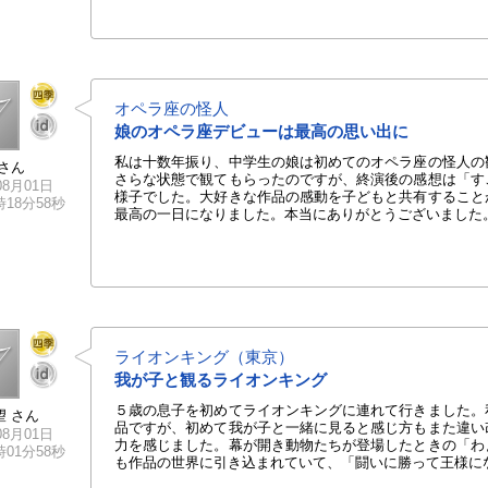
オペラ座の怪人
娘のオペラ座デビューは最高の思い出に
私は十数年振り、中学生の娘は初めてのオペラ座の怪人の
さん
さらな状態で観てもらったのですが、終演後の感想は「す
08月01日
様子でした。大好きな作品の感動を子どもと共有すること
7時18分58秒
最高の一日になりました。本当にありがとうございました
ライオンキング（東京）
我が子と観るライオンキング
５歳の息子を初めてライオンキングに連れて行きました。
望 さん
品ですが、初めて我が子と一緒に見ると感じ方もまた違い
08月01日
力を感じました。幕が開き動物たちが登場したときの「わ
4時01分58秒
も作品の世界に引き込まれていて、「闘いに勝って王様に