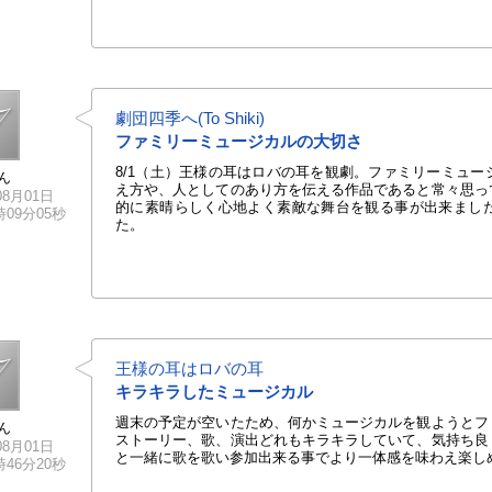
劇団四季へ(To Shiki)
ファミリーミュージカルの大切さ
8/1（土）王様の耳はロバの耳を観劇。ファミリーミュ
ん
え方や、人としてのあり方を伝える作品であると常々思っ
08月01日
的に素晴らしく心地よく素敵な舞台を観る事が出来まし
0時09分05秒
た。
王様の耳はロバの耳
キラキラしたミュージカル
週末の予定が空いたため、何かミュージカルを観ようと
ん
ストーリー、歌、演出どれもキラキラしていて、気持ち良
08月01日
と一緒に歌を歌い参加出来る事でより一体感を味わえ楽し
7時46分20秒