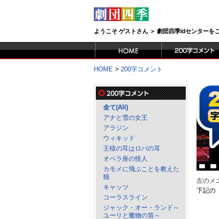
ようこそ ゲストさん ＞ 劇団四季idセンター
HOME
>
200字コメント
全て(All)
アナと雪の女王
アラジン
ウィキッド
王様の耳はロバの耳
オペラ座の怪人
カモメに飛ぶことを教えた
猫
左のメ
キャッツ
下記の
コーラスライン
ジャック・オー・ランド～
ユーリと魔物の笛～