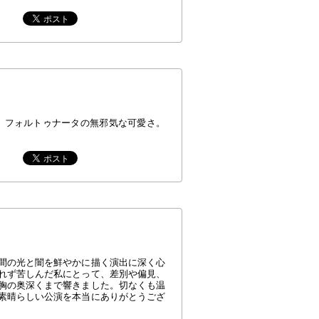
、フォルトゥナータの無邪気な可愛さ。
間の光と闇を鮮やかに描く演出に深く心
れず苦しんだ私にとって、差別や偏見、
胸の奥深くまで響きました。切なくも温
素晴らしい公演を本当にありがとうござ