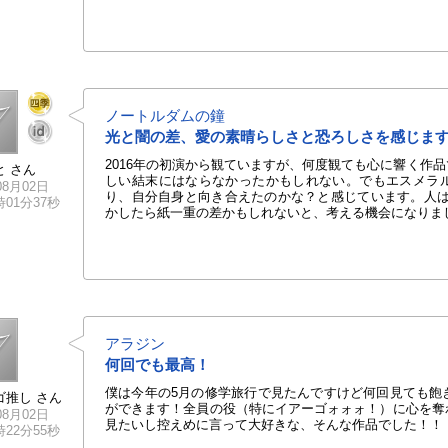
ノートルダムの鐘
光と闇の差、愛の素晴らしさと恐ろしさを感じま
2016年の初演から観ていますが、何度観ても心に響く作
と さん
しい結末にはならなかったかもしれない。でもエスメラ
08月02日
り、自分自身と向き合えたのかな？と感じています。人は
9時01分37秒
かしたら紙一重の差かもしれないと、考える機会になりま
アラジン
何回でも最高！
僕は今年の5月の修学旅行で見たんですけど何回見ても飽
ゴ推し さん
ができます！全員の役（特にイアーゴォォォ！）に心を奪
08月02日
見たいし控えめに言って大好きな、そんな作品でした！！
1時22分55秒