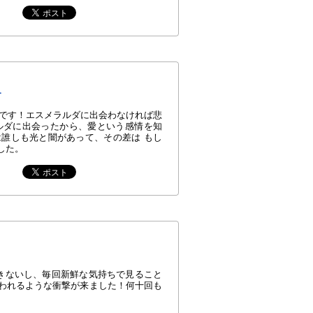
す
品です！エスメラルダに出会わなければ悲
ルダに出会ったから、愛という感情を知
誰しも光と闇があって、その差は もし
した。
きないし、毎回新鮮な気持ちで見ること
われるような衝撃が来ました！何十回も