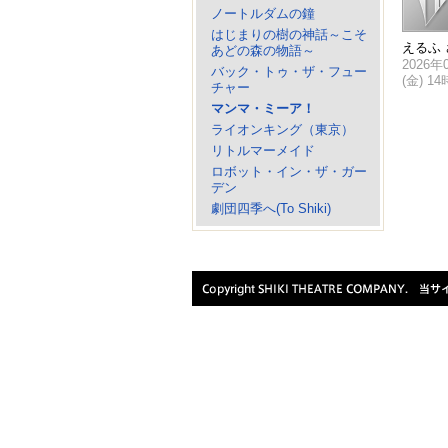
ノートルダムの鐘
はじまりの樹の神話～こそ
えるふ 
あどの森の物語～
2026年
バック・トゥ・ザ・フュー
(金) 1
チャー
マンマ・ミーア！
ライオンキング（東京）
リトルマーメイド
ロボット・イン・ザ・ガー
デン
劇団四季へ(To Shiki)