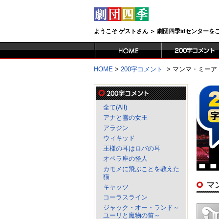
ようこそ ゲストさん ＞ 劇団四季idセンター
HOME
>
200字コメント
>
マンマ・ミーア
全て(All)
アナと雪の女王
アラジン
ウィキッド
王様の耳はロバの耳
オペラ座の怪人
カモメに飛ぶことを教えた
猫
マ
キャッツ
コーラスライン
ジャック・オー・ランド～
ユーリと魔物の笛～