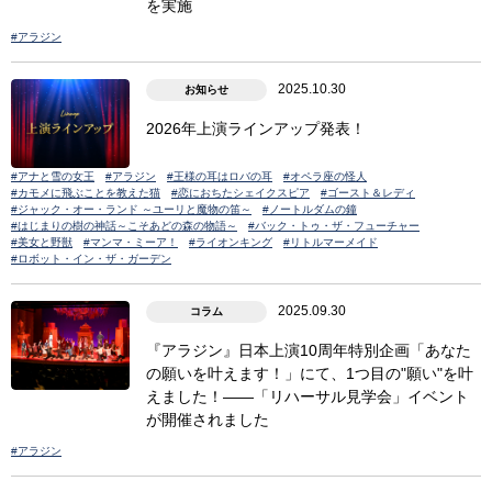
を実施
#アラジン
2025.10.30
お知らせ
2026年上演ラインアップ発表！
#アナと雪の女王
#アラジン
#王様の耳はロバの耳
#オペラ座の怪人
#カモメに飛ぶことを教えた猫
#恋におちたシェイクスピア
#ゴースト＆レディ
#ジャック・オー・ランド ～ユーリと魔物の笛～
#ノートルダムの鐘
#はじまりの樹の神話～こそあどの森の物語～
#バック・トゥ・ザ・フューチャー
#美女と野獣
#マンマ・ミーア！
#ライオンキング
#リトルマーメイド
#ロボット・イン・ザ・ガーデン
2025.09.30
コラム
『アラジン』日本上演10周年特別企画「あなた
の願いを叶えます！」にて、1つ目の"願い"を叶
えました！――「リハーサル見学会」イベント
が開催されました
#アラジン