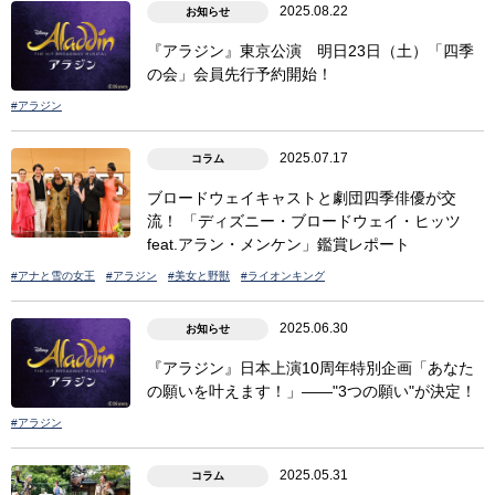
2025.08.22
お知らせ
『アラジン』東京公演 明日23日（土）「四季
の会」会員先行予約開始！
#アラジン
2025.07.17
コラム
ブロードウェイキャストと劇団四季俳優が交
流！ 「ディズニー・ブロードウェイ・ヒッツ
feat.アラン・メンケン」鑑賞レポート
#アナと雪の女王
#アラジン
#美女と野獣
#ライオンキング
2025.06.30
お知らせ
『アラジン』日本上演10周年特別企画「あなた
の願いを叶えます！」――"3つの願い"が決定！
#アラジン
2025.05.31
コラム