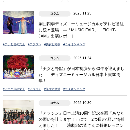
2025.11.25
コラム
劇団四季ディズニーミュージカルがテレビ番組
に続々登場！―「MUSIC FAIR」「EIGHT-
JAM」出演レポート
#アナと雪の女王
#アラジン
#美女と野獣
#ライオンキング
2025.11.24
コラム
『美女と野獣』が日本初演から30年を迎えまし
た――ディズニーミュージカル日本上演30周
年！
#アナと雪の女王
#アラジン
#美女と野獣
#ライオンキング
2025.10.30
コラム
『アラジン』日本上演10周年記念企画「あなた
の願いを叶えます！」にて、2つ目の"願い"を叶
えました！――演劇部の皆さんに特別レッスン